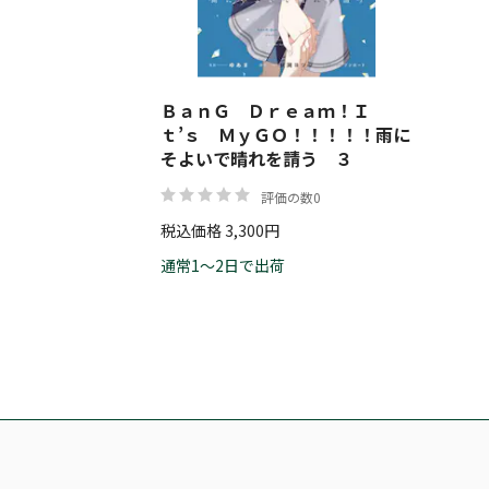
ＢａｎＧ Ｄｒｅａｍ！Ｉ
ｔ’ｓ ＭｙＧＯ！！！！！雨に
そよいで晴れを請う ３
評価の数0
税込価格 3,300円
通常1～2日で出荷