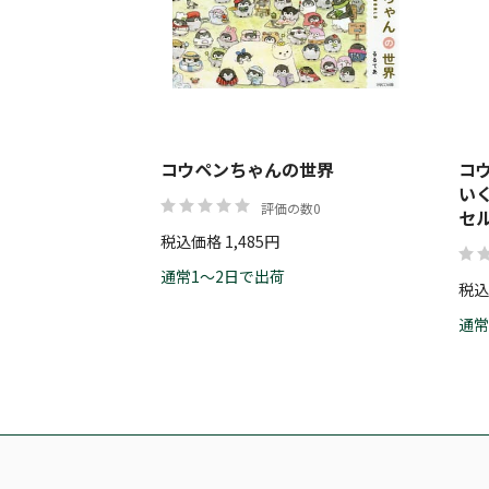
コウペンちゃんの世界
コ
い
評価の数0
セ
税込価格 1,485円
通常1～2日で出荷
税込
通常