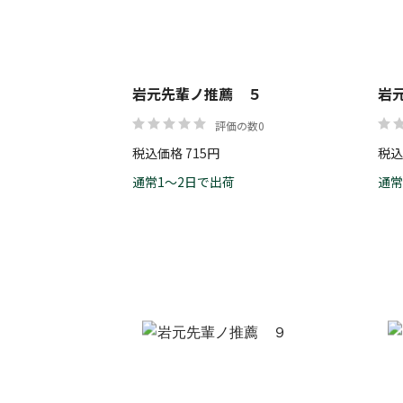
岩元先輩ノ推薦 ５
岩
評価の数0
税込価格 715円
税込
通常1～2日で出荷
通常