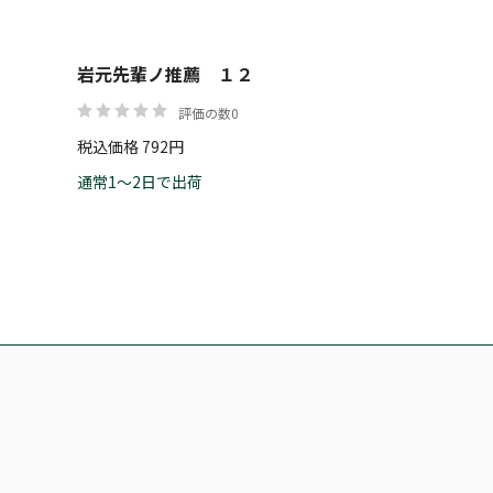
岩元先輩ノ推薦 １２
評価の数0
税込価格 792円
通常1～2日で出荷