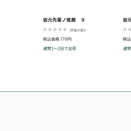
岩元先輩ノ推薦 ９
岩
評価の数0
税込価格 770円
税込
通常1～2日で出荷
通常