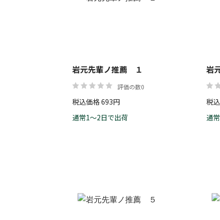
岩元先輩ノ推薦 １
岩
評価の数0
税込価格 693円
税込
通常1～2日で出荷
通常