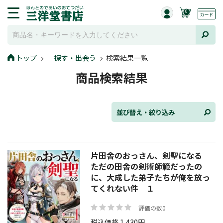
0
並び替え
トップ
探す・出会う
検索結果一覧
商品検索結果
ジャンル
並び替え・絞り込み
発売日
片田舎のおっさん、剣聖になる
ただの田舎の剣術師範だったの
に、大成した弟子たちが俺を放っ
てくれない件 １
在庫状況
評価の数0
税込価格 1,430円