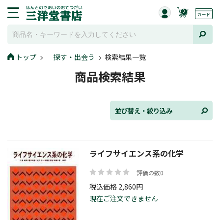
0
並び替え
トップ
探す・出会う
検索結果一覧
商品検索結果
ジャンル
並び替え・絞り込み
発売日
ライフサイエンス系の化学
評価の数0
在庫状況
税込価格 2,860円
現在ご注文できません