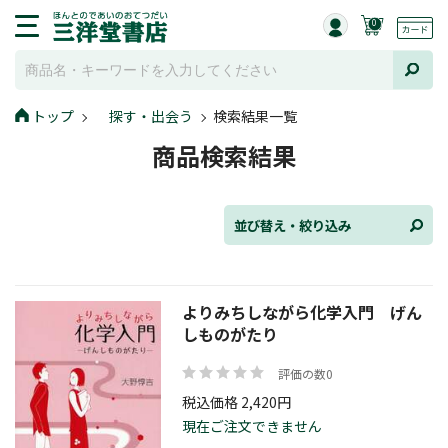
0
並び替え
トップ
探す・出会う
検索結果一覧
商品検索結果
ジャンル
並び替え・絞り込み
発売日
よりみちしながら化学入門 げん
しものがたり
評価の数0
在庫状況
税込価格 2,420円
現在ご注文できません