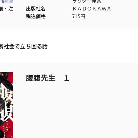
ラクター原案
細・注
出版社名
ＫＡＤＯＫＡＷＡ
税込価格
715円
裏社会で立ち回る話
腹腹先生 １