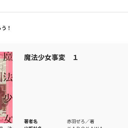
ろう！
魔法少女事変 １
著者名
赤羽ぜろ／著