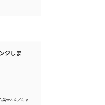
ンジしま
八美☆わん／キャ