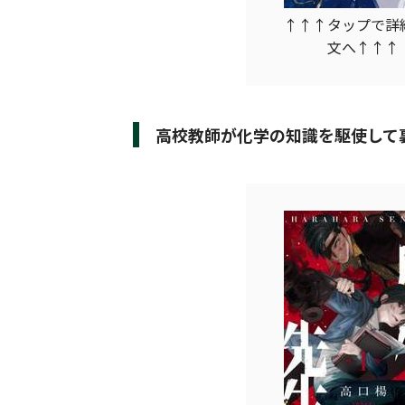
↑↑↑タップで詳
文へ↑↑↑
高校教師が化学の知識を駆使して