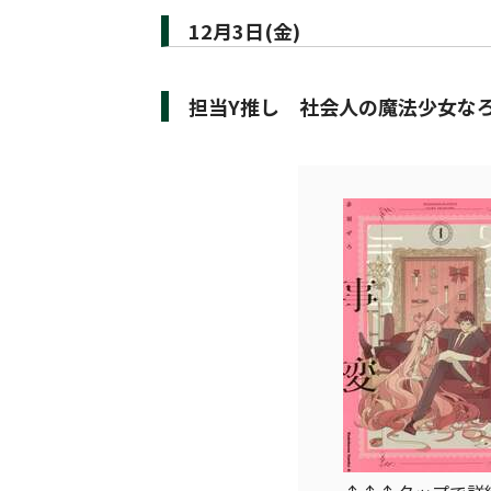
12月3日(金)
担当Y推し 社会人の魔法少女な