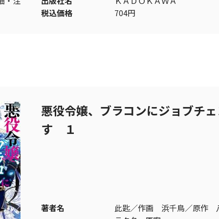
細・注
出版社名
ＫＡＤＯＫＡＷＡ
税込価格
704円
悪役令嬢、ブラコンにジョブチェ
す １
著者名
此匙／作画 浜千鳥／原作 