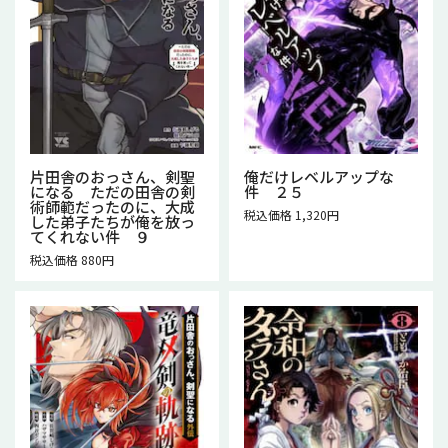
片田舎のおっさん、剣聖
俺だけレベルアップな
になる ただの田舎の剣
件 ２５
術師範だったのに、大成
税込価格 1,320円
した弟子たちが俺を放っ
てくれない件 ９
税込価格 880円