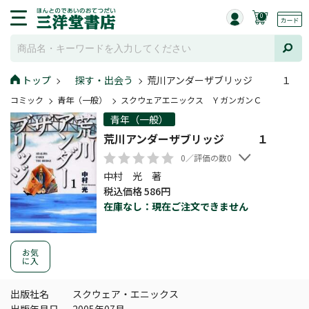
0
トップ
探す・出会う
荒川アンダーザブリッジ １
コミック
青年（一般）
スクウェアエニックス ＹガンガンＣ
青年（一般）
荒川アンダーザブリッジ １
0／評価の数0
中村 光 著
税込価格 586円
在庫なし：現在ご注文できません
お気
に入
出版社名
スクウェア・エニックス