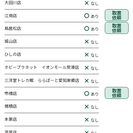
大田川店
なし
取置
江南店
あり
依頼
取置
鳥居松店
あり
依頼
城山店
なし
ひしの店
なし
ホビープラネット イオンモール常滑店
なし
三洋堂トレカ館 ららぽーと愛知東郷店
なし
取置
市橋店
あり
依頼
穂積店
なし
本巣店
なし
高富店