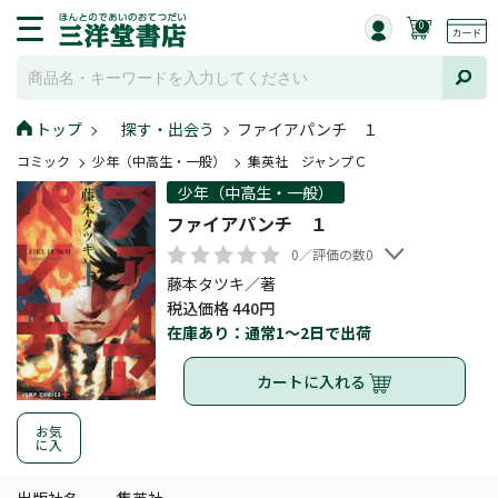
0
トップ
探す・出会う
ファイアパンチ １
コミック
少年（中高生・一般）
集英社 ジャンプＣ
少年（中高生・一般）
ファイアパンチ １
0／評価の数0
藤本タツキ／著
税込価格 440円
在庫あり：通常1～2日で出荷
カートに入れる
お気
に入