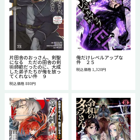
片田舎のおっさん、剣聖
俺だけレベルアップな
になる ただの田舎の剣
件 ２５
術師範だったのに、大成
税込価格 1,320円
した弟子たちが俺を放っ
てくれない件 ９
税込価格 880円