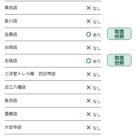
桑名店
なし
星川店
なし
取置
生桑店
あり
依頼
白塚店
なし
取置
名張店
あり
依頼
三洋堂トレカ館 四日市店
なし
近江八幡店
なし
長浜店
なし
豊郷店
なし
大安寺店
なし