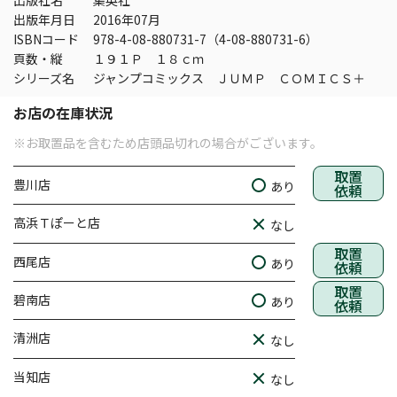
出版社名
集英社
出版年月日
2016年07月
ISBNコード
978-4-08-880731-7（4-08-880731-6）
頁数・縦
１９１Ｐ １８ｃｍ
シリーズ名
ジャンプコミックス ＪＵＭＰ ＣＯＭＩＣＳ＋
お店の在庫状況
※お取置品を含むため店頭品切れの場合がございます。
取置
豊川店
あり
依頼
高浜Ｔぽーと店
なし
取置
西尾店
あり
依頼
取置
碧南店
あり
依頼
清洲店
なし
当知店
なし