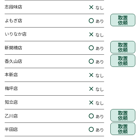
志段味店
なし
取置
よもぎ店
あり
依頼
いりなか店
なし
取置
新開橋店
あり
依頼
取置
香久山店
あり
依頼
本新店
なし
梅坪店
なし
知立店
なし
取置
乙川店
あり
依頼
取置
半田店
あり
依頼