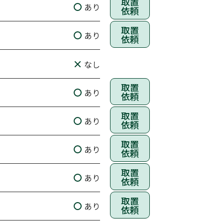
取置
あり
依頼
取置
あり
依頼
なし
取置
あり
依頼
取置
あり
依頼
取置
あり
依頼
取置
あり
依頼
取置
あり
依頼