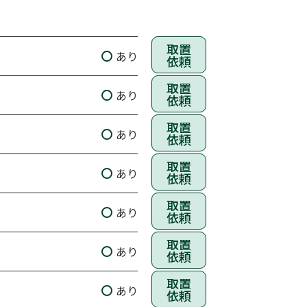
取置
あり
依頼
取置
あり
依頼
取置
あり
依頼
取置
あり
依頼
取置
あり
依頼
取置
あり
依頼
取置
あり
依頼