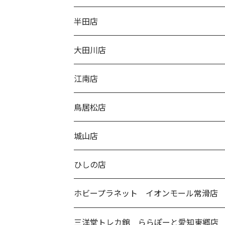
半田店
大田川店
江南店
鳥居松店
城山店
ひしの店
ホビープラネット イオンモール常滑店
三洋堂トレカ館 ららぽーと愛知東郷店