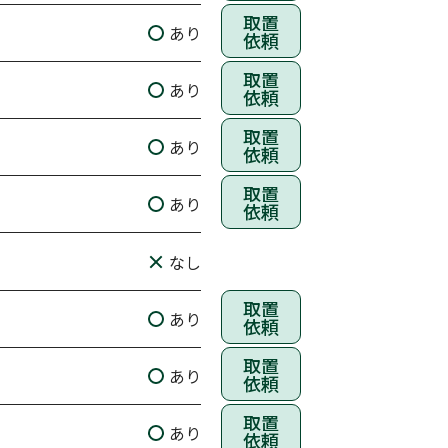
取置
あり
依頼
取置
あり
依頼
取置
あり
依頼
取置
あり
依頼
なし
取置
あり
依頼
取置
あり
依頼
取置
あり
依頼