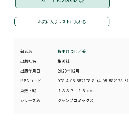
お気に入りリストに入れる
著者名
権平ひつじ／著
出版社名
集英社
出版年月日
2020年02月
ISBNコード
978-4-08-882178-8（4-08-882178-5
頁数・縦
１８８Ｐ １８ｃｍ
シリーズ名
ジャンプコミックス