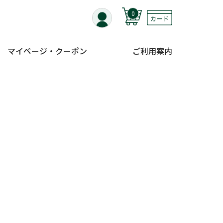
0
マイページ・クーポン
ご利用案内