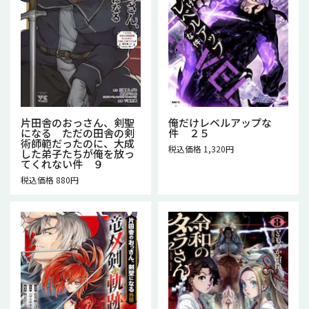
片田舎のおっさん、剣聖
俺だけレベルアップな
になる ただの田舎の剣
件 ２５
術師範だったのに、大成
税込価格 1,320円
した弟子たちが俺を放っ
てくれない件 ９
税込価格 880円