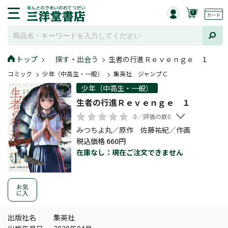
0
トップ
探す・出会う
生者の行進Ｒｅｖｅｎｇｅ １
コミック
少年（中高生・一般）
集英社 ジャンプＣ
少年（中高生・一般）
生者の行進Ｒｅｖｅｎｇｅ １
0／評価の数0
みつちよ丸／原作 佐藤祐紀／作画
税込価格 660円
在庫なし：現在ご注文できません
お気
に入
出版社名
集英社