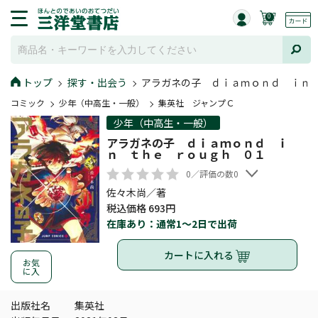
0
トップ
探す・出会う
アラガネの子 ｄｉａｍｏｎｄ ｉｎ
コミック
少年（中高生・一般）
集英社 ジャンプＣ
少年（中高生・一般）
アラガネの子 ｄｉａｍｏｎｄ ｉ
ｎ ｔｈｅ ｒｏｕｇｈ ０１
0／評価の数0
佐々木尚／著
税込価格 693円
在庫あり：通常1～2日で出荷
カートに入れる
お気
に入
出版社名
集英社