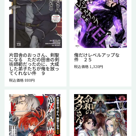
片田舎のおっさん、剣聖
俺だけレベルアップな
になる ただの田舎の剣
件 ２５
術師範だったのに、大成
税込価格 1,320円
した弟子たちが俺を放っ
てくれない件 ９
税込価格 880円