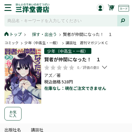
0
トップ
探す・出会う
賢者が仲間になった！ １
コミック
少年（中高生・一般）
講談社 週刊マガジンＫＣ
少年（中高生・一般）
賢者が仲間になった！ １
0／評価の数0
アズ／著
税込価格 528円
在庫なし：現在ご注文できません
お気
に入
出版社名
講談社