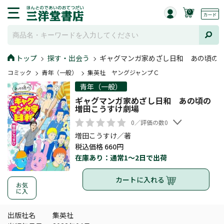
0
トップ
探す・出会う
ギャグマンガ家めざし日和 あの頃の
コミック
青年（一般）
集英社 ヤングジャンプＣ
青年（一般）
ギャグマンガ家めざし日和 あの頃の
増田こうすけ劇場
0／評価の数0
増田こうすけ／著
税込価格 660円
在庫あり：通常1～2日で出荷
カートに入れる
お気
に入
出版社名
集英社