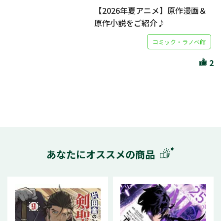
【2026年夏アニメ】原作漫画＆
原作小説をご紹介♪
コミック・ラノベ館
2
あなたにオススメの商品