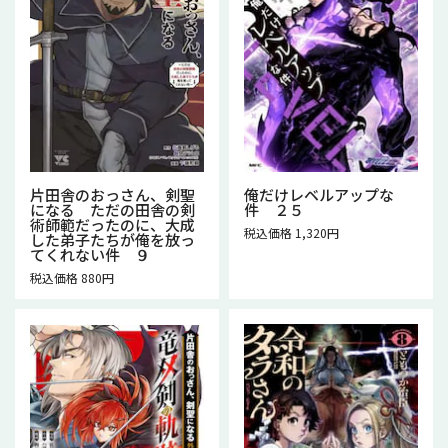
片田舎のおっさん、剣聖
俺だけレベルアップな
になる ただの田舎の剣
件 ２５
術師範だったのに、大成
税込価格 1,320円
した弟子たちが俺を放っ
てくれない件 ９
税込価格 880円