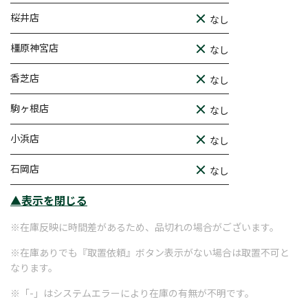
桜井店
なし
橿原神宮店
なし
香芝店
なし
駒ヶ根店
なし
小浜店
なし
石岡店
なし
▲表示を閉じる
※在庫反映に時間差があるため、品切れの場合がございます。
※在庫ありでも『取置依頼』ボタン表示がない場合は取置不可と
なります。
※「-」はシステムエラーにより在庫の有無が不明です。