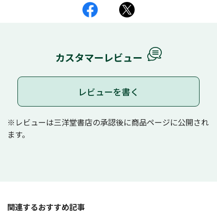
カスタマーレビュー
レビューを書く
※レビューは三洋堂書店の承認後に商品ページに公開され
ます。
関連するおすすめ記事