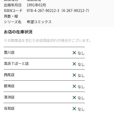
出版年月日
1991年02月
ISBNコード
978-4-267-90212-3（4-267-90212-7）
頁数・縦
シリーズ名
希望コミックス
お店の在庫状況
※お取置品を含むため店頭品切れの場合がございます。
豊川店
なし
高浜Ｔぽーと店
なし
西尾店
なし
碧南店
なし
清洲店
なし
当知店
なし