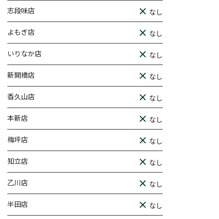
志段味店
なし
よもぎ店
なし
いりなか店
なし
新開橋店
なし
香久山店
なし
本新店
なし
梅坪店
なし
知立店
なし
乙川店
なし
半田店
なし