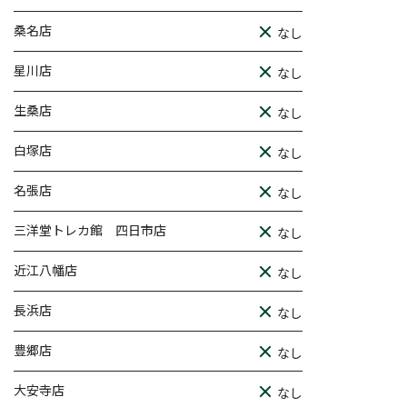
桑名店
なし
星川店
なし
生桑店
なし
白塚店
なし
名張店
なし
三洋堂トレカ館 四日市店
なし
近江八幡店
なし
長浜店
なし
豊郷店
なし
大安寺店
なし