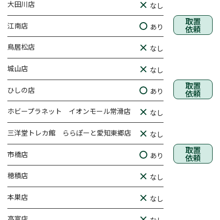
大田川店
なし
取置
江南店
あり
依頼
鳥居松店
なし
城山店
なし
取置
ひしの店
あり
依頼
ホビープラネット イオンモール常滑店
なし
三洋堂トレカ館 ららぽーと愛知東郷店
なし
取置
市橋店
あり
依頼
穂積店
なし
本巣店
なし
高富店
なし