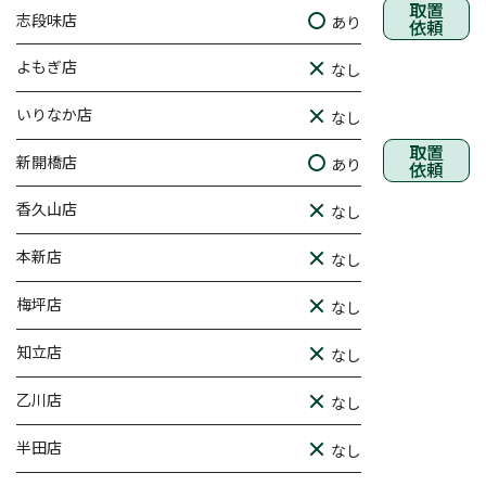
取置
志段味店
あり
依頼
よもぎ店
なし
いりなか店
なし
取置
新開橋店
あり
依頼
香久山店
なし
本新店
なし
梅坪店
なし
知立店
なし
乙川店
なし
半田店
なし