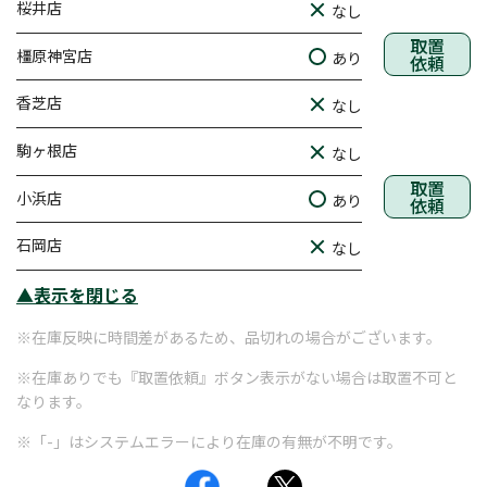
桜井店
なし
取置
橿原神宮店
あり
依頼
香芝店
なし
駒ヶ根店
なし
取置
小浜店
あり
依頼
石岡店
なし
▲表示を閉じる
※在庫反映に時間差があるため、品切れの場合がございます。
※在庫ありでも『取置依頼』ボタン表示がない場合は取置不可と
なります。
※「-」はシステムエラーにより在庫の有無が不明です。