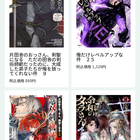
片田舎のおっさん、剣聖
俺だけレベルアップな
になる ただの田舎の剣
件 ２５
術師範だったのに、大成
税込価格 1,320円
した弟子たちが俺を放っ
てくれない件 ９
税込価格 880円