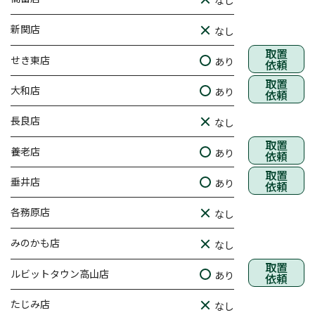
新関店
なし
取置
せき東店
あり
依頼
取置
大和店
あり
依頼
長良店
なし
取置
養老店
あり
依頼
取置
垂井店
あり
依頼
各務原店
なし
みのかも店
なし
取置
ルビットタウン高山店
あり
依頼
たじみ店
なし