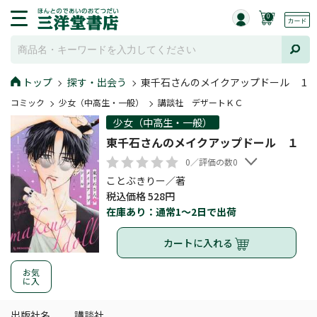
0
トップ
探す・出会う
東千石さんのメイクアップドール １
コミック
少女（中高生・一般）
講談社 デザートＫＣ
少女（中高生・一般）
東千石さんのメイクアップドール １
0／評価の数0
ことぶきりー／著
税込価格 528円
在庫あり：通常1～2日で出荷
カートに入れる
お気
に入
出版社名
講談社