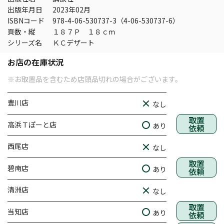
出版年月日
2023年02月
ISBNコード
978-4-06-530737-3（4-06-530737-6）
頁数・縦
１８７Ｐ １８ｃｍ
シリーズ名
ＫＣデザート
お店の在庫状況
※お取置品を含むため店頭品切れの場合がございます。
豊川店
なし
取置
高浜Ｔぽーと店
あり
依頼
西尾店
なし
取置
碧南店
あり
依頼
清洲店
なし
取置
当知店
あり
依頼