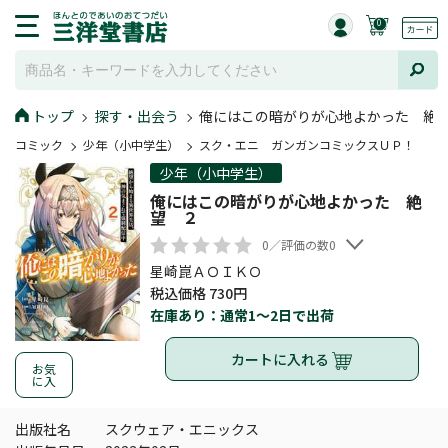
0
トップ
探す・出会う
俺にはこの暗がりが心地よかった 絶
コミック
少年（小中学生）
スク・エニ ガンガンコミックスＵＰ！
少年（小中学生）
俺にはこの暗がりが心地よかった 絶
望 ２
0／評価の数0
星崎崑ＡＯＩＫＯ
税込価格 730円
在庫あり：通常1～2日で出荷
カートに入れる
お気
に入
出版社名
スクウェア・エニックス