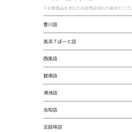
※お取置品を含むため店頭品切れの場合がござ
豊川店
高浜Ｔぽーと店
西尾店
碧南店
清洲店
当知店
志段味店