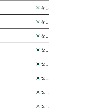
なし
なし
なし
なし
なし
なし
なし
なし