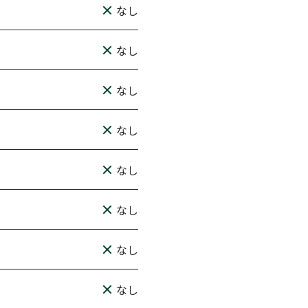
なし
なし
なし
なし
なし
なし
なし
なし