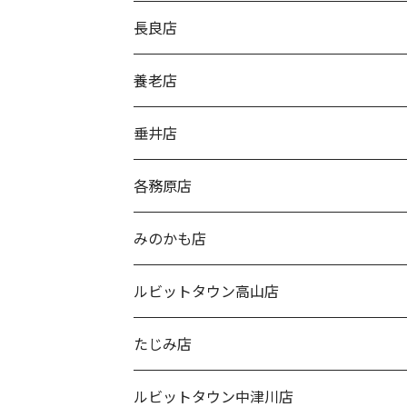
長良店
養老店
垂井店
各務原店
みのかも店
ルビットタウン高山店
たじみ店
ルビットタウン中津川店