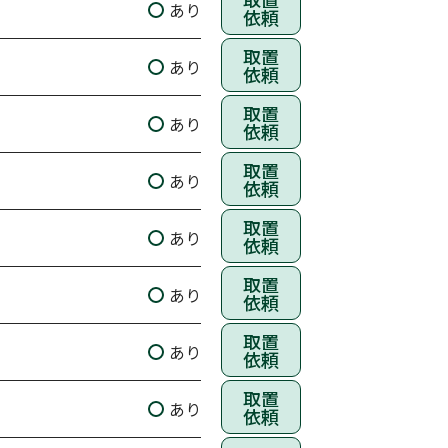
あり
依頼
取置
あり
依頼
取置
あり
依頼
取置
あり
依頼
取置
あり
依頼
取置
あり
依頼
取置
あり
依頼
取置
あり
依頼