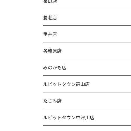
長良店
養老店
垂井店
各務原店
みのかも店
ルビットタウン高山店
たじみ店
ルビットタウン中津川店