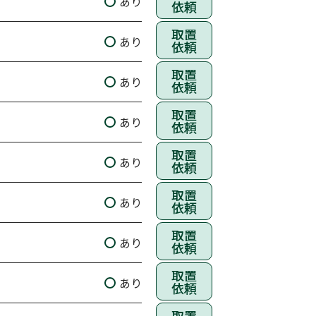
あり
依頼
取置
あり
依頼
取置
あり
依頼
取置
あり
依頼
取置
あり
依頼
取置
あり
依頼
取置
あり
依頼
取置
あり
依頼
取置