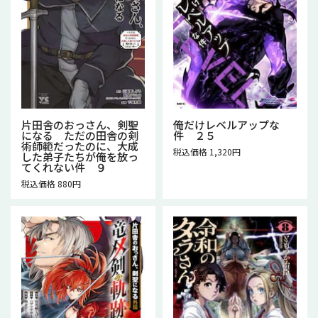
片田舎のおっさん、剣聖
俺だけレベルアップな
になる ただの田舎の剣
件 ２５
術師範だったのに、大成
税込価格 1,320円
した弟子たちが俺を放っ
てくれない件 ９
税込価格 880円