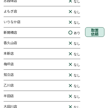
志段味店
なし
よもぎ店
なし
いりなか店
なし
取置
新開橋店
あり
依頼
香久山店
なし
本新店
なし
梅坪店
なし
知立店
なし
乙川店
なし
半田店
なし
大田川店
なし