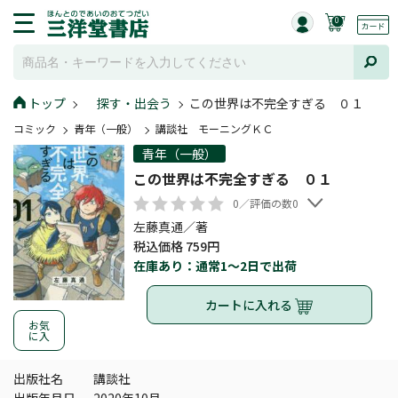
0
トップ
探す・出会う
この世界は不完全すぎる ０１
コミック
青年（一般）
講談社 モーニングＫＣ
青年（一般）
この世界は不完全すぎる ０１
0／評価の数0
左藤真通／著
税込価格 759円
在庫あり：通常1～2日で出荷
カートに入れる
お気
に入
出版社名
講談社