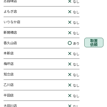
志段味店
なし
よもぎ店
なし
いりなか店
なし
新開橋店
なし
取置
香久山店
あり
依頼
本新店
なし
梅坪店
なし
知立店
なし
乙川店
なし
半田店
なし
大田川店
なし