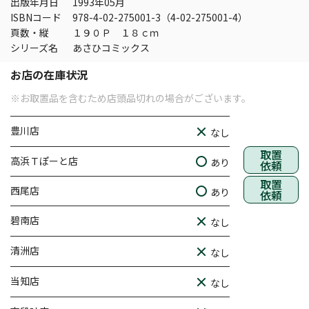
出版年月日
1993年05月
ISBNコード
978-4-02-275001-3（4-02-275001-4）
頁数・縦
１９０Ｐ １８ｃｍ
シリーズ名
あさひコミックス
お店の在庫状況
※お取置品を含むため店頭品切れの場合がございます。
豊川店
なし
取置
高浜Ｔぽーと店
あり
依頼
取置
西尾店
あり
依頼
碧南店
なし
清洲店
なし
当知店
なし