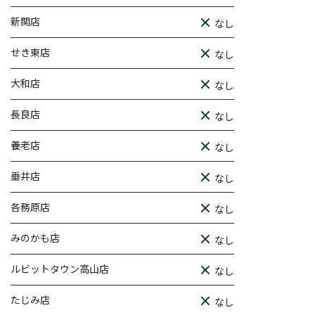
新関店
なし
せき東店
なし
大和店
なし
長良店
なし
養老店
なし
垂井店
なし
各務原店
なし
みのかも店
なし
ルビットタウン高山店
なし
たじみ店
なし