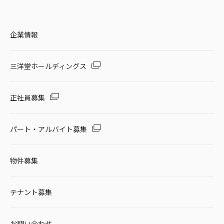
企業情報
三洋堂ホールディングス
正社員募集
パート・アルバイト募集
物件募集
テナント募集
お問い合わせ