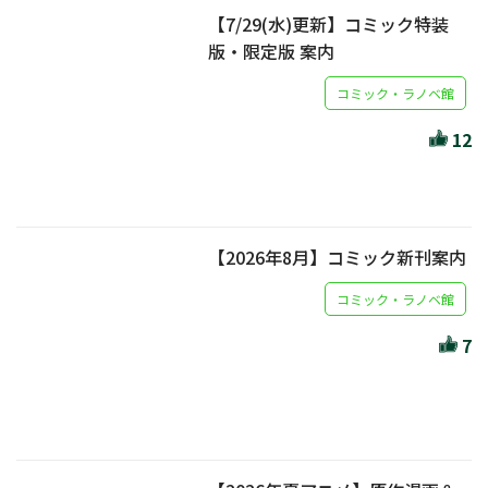
【7/29(水)更新】コミック特装
版・限定版 案内
コミック・ラノベ館
12
【2026年8月】コミック新刊案内
コミック・ラノベ館
7