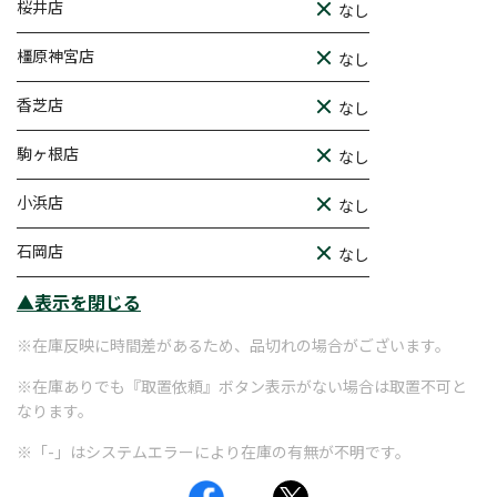
桜井店
なし
橿原神宮店
なし
香芝店
なし
駒ヶ根店
なし
小浜店
なし
石岡店
なし
▲表示を閉じる
※在庫反映に時間差があるため、品切れの場合がございます。
※在庫ありでも『取置依頼』ボタン表示がない場合は取置不可と
なります。
※「-」はシステムエラーにより在庫の有無が不明です。