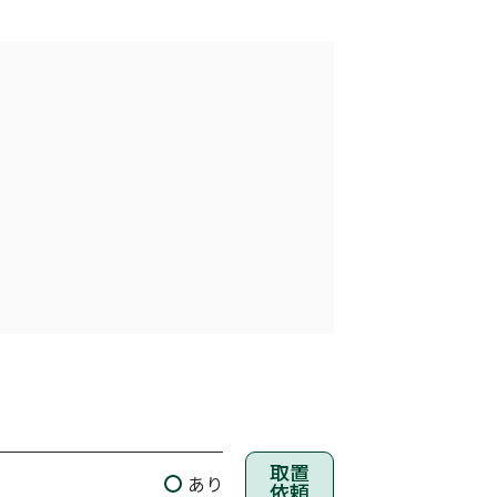
）
取置
あり
依頼