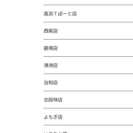
高浜Ｔぽーと店
西尾店
碧南店
清洲店
当知店
志段味店
よもぎ店