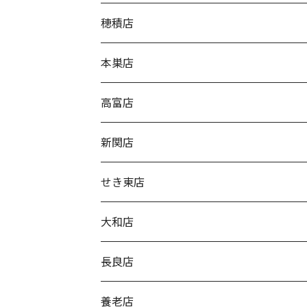
穂積店
本巣店
高富店
新関店
せき東店
大和店
長良店
養老店