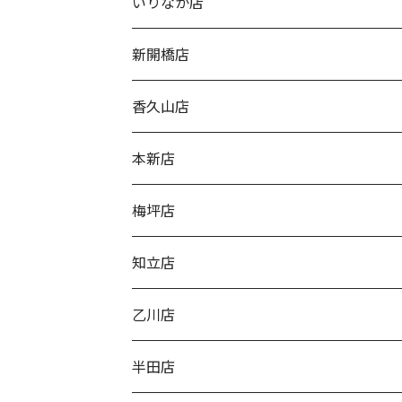
いりなか店
新開橋店
香久山店
本新店
梅坪店
知立店
乙川店
半田店