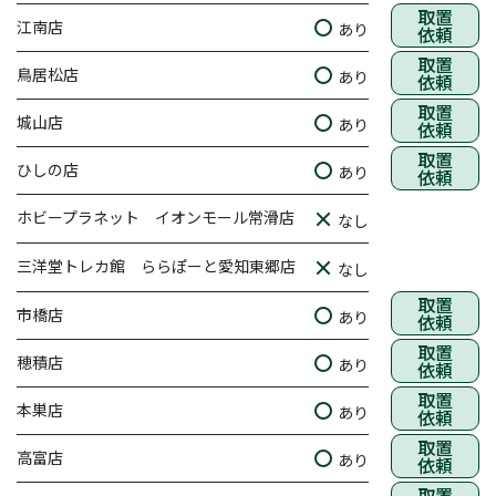
取置
江南店
あり
依頼
取置
鳥居松店
あり
依頼
取置
城山店
あり
依頼
取置
ひしの店
あり
依頼
ホビープラネット イオンモール常滑店
なし
三洋堂トレカ館 ららぽーと愛知東郷店
なし
取置
市橋店
あり
依頼
取置
穂積店
あり
依頼
取置
本巣店
あり
依頼
取置
高富店
あり
依頼
取置