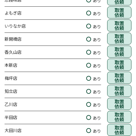
あり
依頼
取置
よもぎ店
あり
依頼
取置
いりなか店
あり
依頼
取置
新開橋店
あり
依頼
取置
香久山店
あり
依頼
取置
本新店
あり
依頼
取置
梅坪店
あり
依頼
取置
知立店
あり
依頼
取置
乙川店
あり
依頼
取置
半田店
あり
依頼
取置
大田川店
あり
依頼