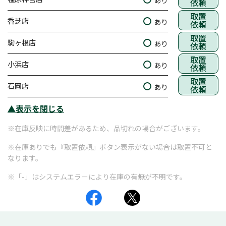
あり
依頼
取置
香芝店
あり
依頼
取置
駒ヶ根店
あり
依頼
取置
小浜店
あり
依頼
取置
石岡店
あり
依頼
▲表示を閉じる
※在庫反映に時間差があるため、品切れの場合がございます。
※在庫ありでも『取置依頼』ボタン表示がない場合は取置不可と
なります。
※「-」はシステムエラーにより在庫の有無が不明です。