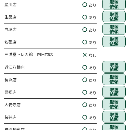
取置
星川店
あり
依頼
取置
生桑店
あり
依頼
取置
白塚店
あり
依頼
取置
名張店
あり
依頼
三洋堂トレカ館 四日市店
なし
取置
近江八幡店
あり
依頼
取置
長浜店
あり
依頼
取置
豊郷店
あり
依頼
取置
大安寺店
あり
依頼
取置
桜井店
あり
依頼
取置
橿原神宮店