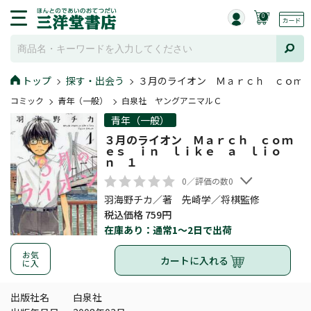
0
トップ
探す・出会う
３月のライオン Ｍａｒｃｈ ｃｏｍ
コミック
青年（一般）
白泉社 ヤングアニマルＣ
青年（一般）
３月のライオン Ｍａｒｃｈ ｃｏｍ
ｅｓ ｉｎ ｌｉｋｅ ａ ｌｉｏ
ｎ １
0／評価の数0
羽海野チカ／著 先崎学／将棋監修
税込価格 759円
在庫あり：通常1～2日で出荷
お気
カートに入れる
に入
出版社名
白泉社