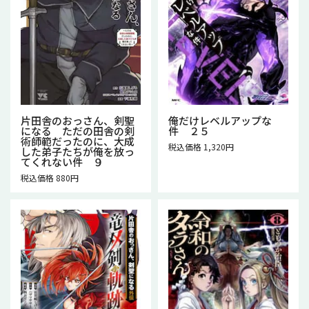
片田舎のおっさん、剣聖
俺だけレベルアップな
になる ただの田舎の剣
件 ２５
術師範だったのに、大成
税込価格 1,320円
した弟子たちが俺を放っ
てくれない件 ９
税込価格 880円