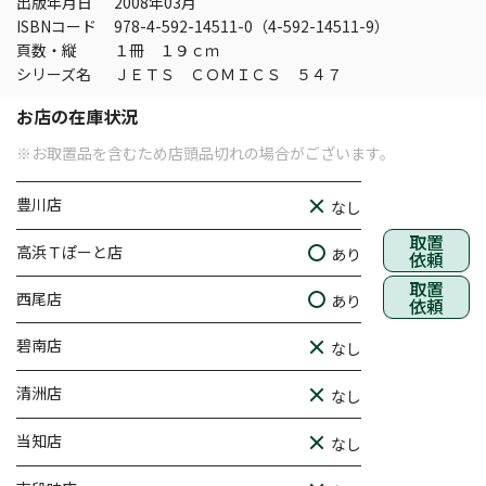
出版年月日
2008年03月
ISBNコード
978-4-592-14511-0（4-592-14511-9）
頁数・縦
１冊 １９ｃｍ
シリーズ名
ＪＥＴＳ ＣＯＭＩＣＳ ５４７
お店の在庫状況
※お取置品を含むため店頭品切れの場合がございます。
豊川店
なし
取置
高浜Ｔぽーと店
あり
依頼
取置
西尾店
あり
依頼
碧南店
なし
清洲店
なし
当知店
なし