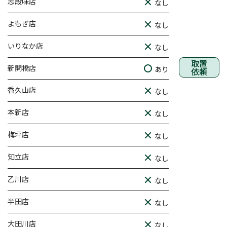
志段味店
なし
よもぎ店
なし
いりなか店
なし
取置
新開橋店
あり
依頼
香久山店
なし
本新店
なし
梅坪店
なし
知立店
なし
乙川店
なし
半田店
なし
大田川店
なし