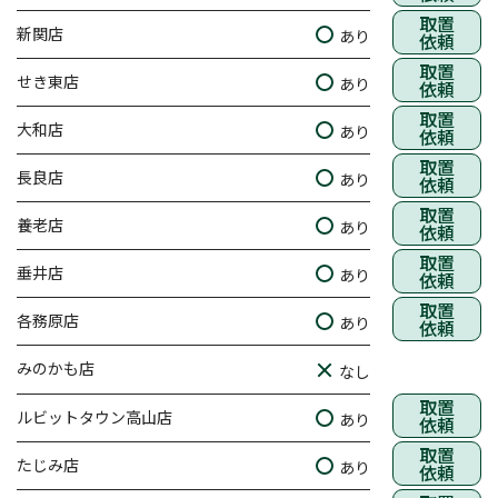
取置
新関店
あり
依頼
取置
せき東店
あり
依頼
取置
大和店
あり
依頼
取置
長良店
あり
依頼
取置
養老店
あり
依頼
取置
垂井店
あり
依頼
取置
各務原店
あり
依頼
みのかも店
なし
取置
ルビットタウン高山店
あり
依頼
取置
たじみ店
あり
依頼