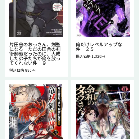
片田舎のおっさん、剣聖
俺だけレベルアップな
になる ただの田舎の剣
件 ２５
術師範だったのに、大成
税込価格 1,320円
した弟子たちが俺を放っ
てくれない件 ９
税込価格 880円