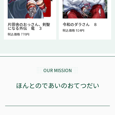
片田舎のおっさん、剣聖
令和のダラさん ８
になる外伝 竜 ３
税込価格 924円
税込価格 770円
OUR MISSION
ほんとのであいのおてつだい