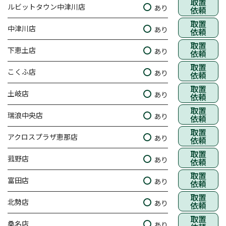
取置
ルビットタウン中津川店
あり
依頼
取置
中津川店
あり
依頼
取置
下恵土店
あり
依頼
取置
こくふ店
あり
依頼
取置
土岐店
あり
依頼
取置
瑞浪中央店
あり
依頼
取置
アクロスプラザ恵那店
あり
依頼
取置
菰野店
あり
依頼
取置
富田店
あり
依頼
取置
北勢店
あり
依頼
取置
桑名店
あり