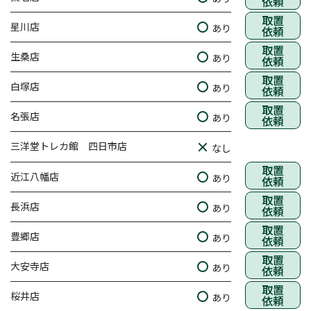
依頼
取置
星川店
あり
依頼
取置
生桑店
あり
依頼
取置
白塚店
あり
依頼
取置
名張店
あり
依頼
三洋堂トレカ館 四日市店
なし
取置
近江八幡店
あり
依頼
取置
長浜店
あり
依頼
取置
豊郷店
あり
依頼
取置
大安寺店
あり
依頼
取置
桜井店
あり
依頼