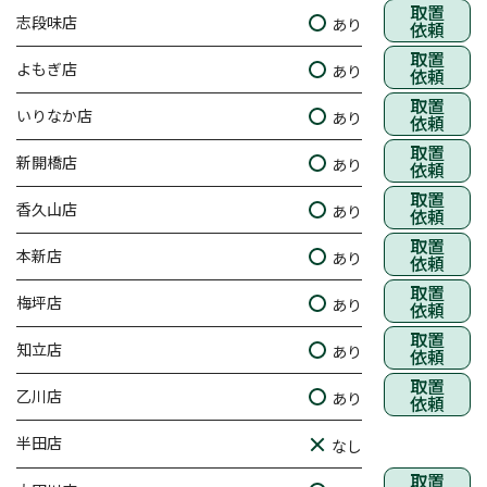
取置
志段味店
あり
依頼
取置
よもぎ店
あり
依頼
取置
いりなか店
あり
依頼
取置
新開橋店
あり
依頼
取置
香久山店
あり
依頼
取置
本新店
あり
依頼
取置
梅坪店
あり
依頼
取置
知立店
あり
依頼
取置
乙川店
あり
依頼
半田店
なし
取置