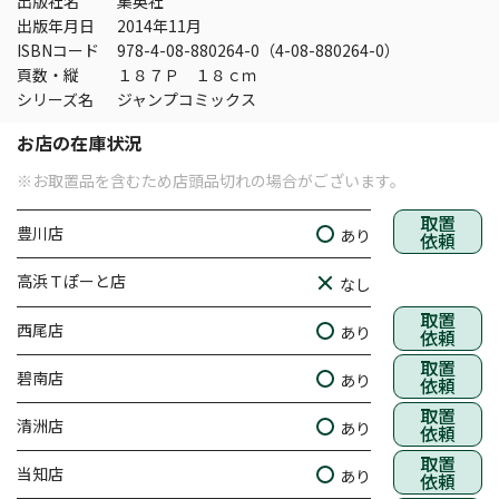
出版社名
集英社
出版年月日
2014年11月
ISBNコード
978-4-08-880264-0（4-08-880264-0）
頁数・縦
１８７Ｐ １８ｃｍ
シリーズ名
ジャンプコミックス
お店の在庫状況
※お取置品を含むため店頭品切れの場合がございます。
取置
豊川店
あり
依頼
高浜Ｔぽーと店
なし
取置
西尾店
あり
依頼
取置
碧南店
あり
依頼
取置
清洲店
あり
依頼
取置
当知店
あり
依頼