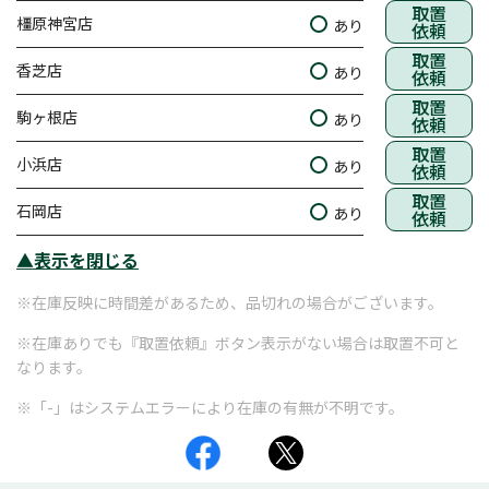
取置
橿原神宮店
あり
依頼
取置
香芝店
あり
依頼
取置
駒ヶ根店
あり
依頼
取置
小浜店
あり
依頼
取置
石岡店
あり
依頼
▲表示を閉じる
※在庫反映に時間差があるため、品切れの場合がございます。
※在庫ありでも『取置依頼』ボタン表示がない場合は取置不可と
なります。
※「-」はシステムエラーにより在庫の有無が不明です。