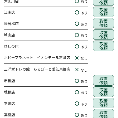
大田川店
あり
依頼
取置
江南店
あり
依頼
取置
鳥居松店
あり
依頼
取置
城山店
あり
依頼
取置
ひしの店
あり
依頼
ホビープラネット イオンモール常滑店
なし
三洋堂トレカ館 ららぽーと愛知東郷店
なし
取置
市橋店
あり
依頼
取置
穂積店
あり
依頼
取置
本巣店
あり
依頼
取置
高富店
あり
依頼