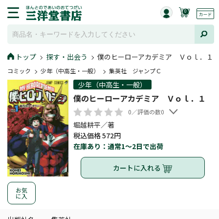
0
トップ
探す・出会う
僕のヒーローアカデミア Ｖｏｌ．１
コミック
少年（中高生・一般）
集英社 ジャンプＣ
少年（中高生・一般）
僕のヒーローアカデミア Ｖｏｌ．１
0／評価の数0
堀越耕平／著
税込価格 572円
在庫あり：通常1～2日で出荷
カートに入れる
お気
に入