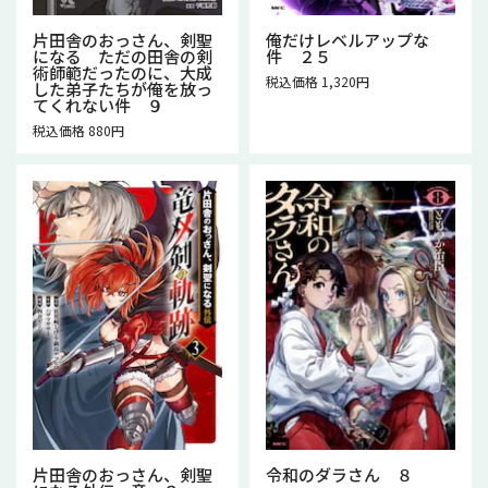
片田舎のおっさん、剣聖
俺だけレベルアップな
になる ただの田舎の剣
件 ２５
術師範だったのに、大成
税込価格 1,320円
した弟子たちが俺を放っ
てくれない件 ９
税込価格 880円
片田舎のおっさん、剣聖
令和のダラさん ８