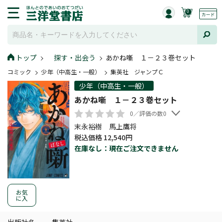
0
トップ
探す・出会う
あかね噺 １－２３巻セット
コミック
少年（中高生・一般）
集英社 ジャンプＣ
少年（中高生・一般）
あかね噺 １－２３巻セット
0／評価の数0
末永裕樹 馬上鷹将
税込価格 12,540円
在庫なし：現在ご注文できません
お気
に入