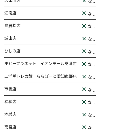
大田川店
なし
江南店
なし
鳥居松店
なし
城山店
なし
ひしの店
なし
ホビープラネット イオンモール常滑店
なし
三洋堂トレカ館 ららぽーと愛知東郷店
なし
市橋店
なし
穂積店
なし
本巣店
なし
高富店
なし