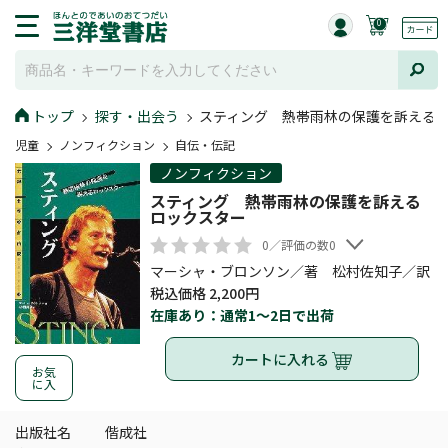
0
トップ
探す・出会う
スティング 熱帯雨林の保護を訴える
児童
ノンフィクション
自伝・伝記
ノンフィクション
スティング 熱帯雨林の保護を訴える
ロックスター
0／評価の数0
マーシャ・ブロンソン／著 松村佐知子／訳
税込価格 2,200円
在庫あり：通常1～2日で出荷
カートに入れる
お気
に入
出版社名
偕成社