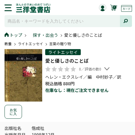
0
トップ
探す・出会う
愛と優しさのことば
教養
ライトエッセイ
言葉の贈り物
ライトエッセイ
愛と優しさのことば
0／評価の数0
ヘレン・エクスレイ／編 中村妙子／訳
税込価格 880円
在庫なし：現在ご注文できません
お気
に入
出版社名
偕成社
出版年月日
1998年12月