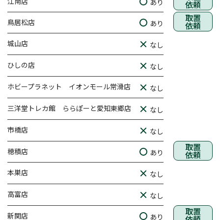
江南店
あり
依頼
取置
鳥居松店
あり
依頼
城山店
なし
ひしの店
なし
ホビープラネット イオンモール常滑店
なし
三洋堂トレカ館 ららぽーと愛知東郷店
なし
市橋店
なし
取置
穂積店
あり
依頼
本巣店
なし
高富店
なし
取置
新関店
あり
依頼