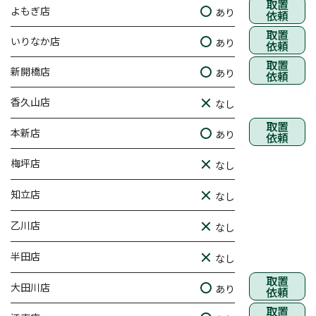
取置
よもぎ店
あり
依頼
取置
いりなか店
あり
依頼
取置
新開橋店
あり
依頼
香久山店
なし
取置
本新店
あり
依頼
梅坪店
なし
知立店
なし
乙川店
なし
半田店
なし
取置
大田川店
あり
依頼
取置