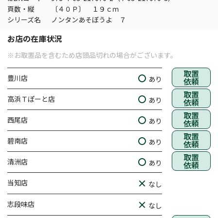
頁数・縦
〔４０Ｐ〕 １９ｃｍ
シリーズ名
ノンタンあそぼうよ ７
お店の在庫状況
※お取置品を含むため店頭品切れの場合がございます。
取置
豊川店
あり
依頼
取置
高浜Ｔぽーと店
あり
依頼
取置
西尾店
あり
依頼
取置
碧南店
あり
依頼
取置
清洲店
あり
依頼
当知店
なし
志段味店
なし