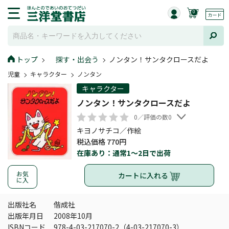
0
トップ
探す・出会う
ノンタン！サンタクロースだよ
児童
キャラクター
ノンタン
キャラクター
ノンタン！サンタクロースだよ
0／評価の数0
キヨノサチコ／作絵
税込価格 770円
在庫あり：通常1～2日で出荷
お気
カートに入れる
に入
出版社名
偕成社
出版年月日
2008年10月
ISBNコード
978-4-03-217070-2（4-03-217070-3）