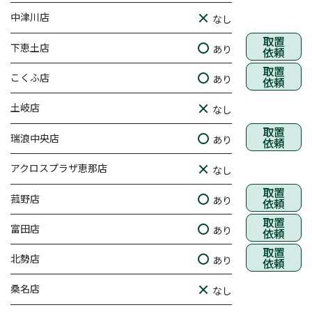
中津川店
なし
取置
下恵土店
あり
依頼
取置
こくふ店
あり
依頼
土岐店
なし
取置
瑞浪中央店
あり
依頼
アクロスプラザ恵那店
なし
取置
菰野店
あり
依頼
取置
富田店
あり
依頼
取置
北勢店
あり
依頼
桑名店
なし