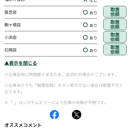
なし
取置
香芝店
あり
依頼
取置
駒ヶ根店
あり
依頼
取置
小浜店
あり
依頼
取置
石岡店
あり
依頼
▲表示を閉じる
※在庫反映に時間差があるため、品切れの場合がございます。
※在庫ありでも『取置依頼』ボタン表示がない場合は取置不可と
なります。
※「-」はシステムエラーにより在庫の有無が不明です。
オススメコメント