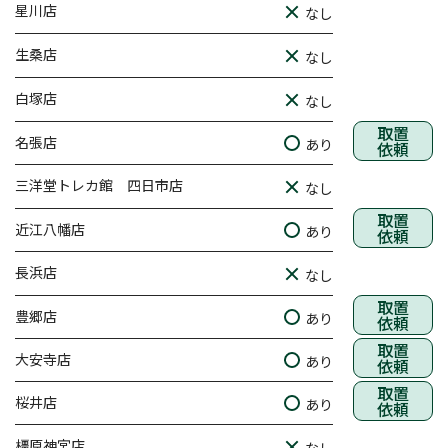
星川店
なし
生桑店
なし
白塚店
なし
取置
名張店
あり
依頼
三洋堂トレカ館 四日市店
なし
取置
近江八幡店
あり
依頼
長浜店
なし
取置
豊郷店
あり
依頼
取置
大安寺店
あり
依頼
取置
桜井店
あり
依頼
橿原神宮店