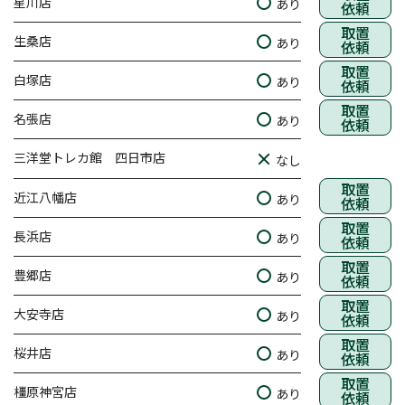
星川店
あり
依頼
取置
生桑店
あり
依頼
取置
白塚店
あり
依頼
取置
名張店
あり
依頼
三洋堂トレカ館 四日市店
なし
取置
近江八幡店
あり
依頼
取置
長浜店
あり
依頼
取置
豊郷店
あり
依頼
取置
大安寺店
あり
依頼
取置
桜井店
あり
依頼
取置
橿原神宮店
あり
依頼