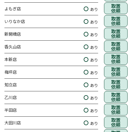
取置
よもぎ店
あり
依頼
取置
いりなか店
あり
依頼
取置
新開橋店
あり
依頼
取置
香久山店
あり
依頼
取置
本新店
あり
依頼
取置
梅坪店
あり
依頼
取置
知立店
あり
依頼
取置
乙川店
あり
依頼
取置
半田店
あり
依頼
取置
大田川店
あり
依頼