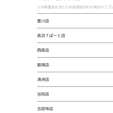
※お取置品を含むため店頭品切れの場合がござ
豊川店
高浜Ｔぽーと店
西尾店
碧南店
清洲店
当知店
志段味店