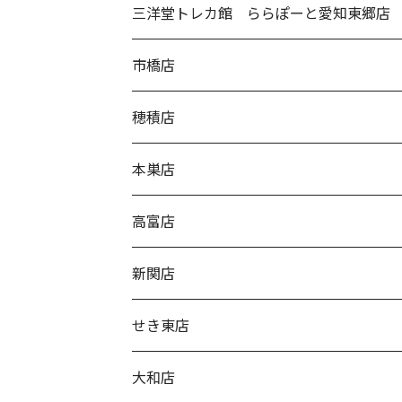
三洋堂トレカ館 ららぽーと愛知東郷店
市橋店
穂積店
本巣店
高富店
新関店
せき東店
大和店