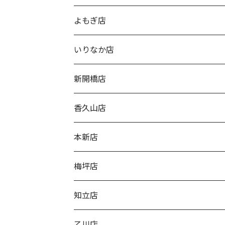
よもぎ店
いりなか店
新開橋店
香久山店
本新店
梅坪店
知立店
乙川店