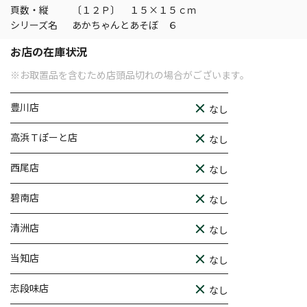
頁数・縦
〔１２Ｐ〕 １５×１５ｃｍ
シリーズ名
あかちゃんとあそぼ ６
お店の在庫状況
※お取置品を含むため店頭品切れの場合がございます。
豊川店
なし
高浜Ｔぽーと店
なし
西尾店
なし
碧南店
なし
清洲店
なし
当知店
なし
志段味店
なし