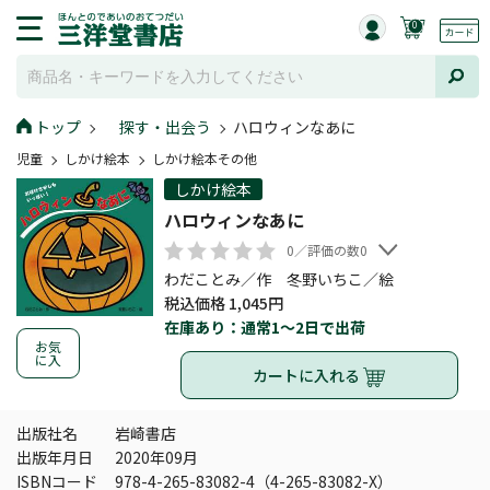
0
トップ
探す・出会う
ハロウィンなあに
児童
しかけ絵本
しかけ絵本その他
しかけ絵本
ハロウィンなあに
0／評価の数0
わだことみ／作 冬野いちこ／絵
税込価格 1,045円
在庫あり：通常1～2日で出荷
お気
に入
カートに入れる
出版社名
岩崎書店
出版年月日
2020年09月
ISBNコード
978-4-265-83082-4（4-265-83082-X）