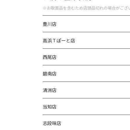
※お取置品を含むため店頭品切れの場合がござ
豊川店
高浜Ｔぽーと店
西尾店
碧南店
清洲店
当知店
志段味店