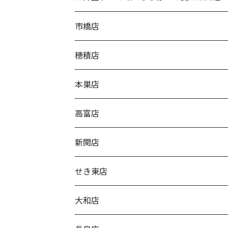
市橋店
穂積店
本巣店
高富店
新関店
せき東店
大和店