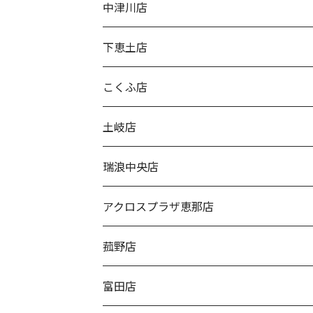
中津川店
下恵土店
こくふ店
土岐店
瑞浪中央店
アクロスプラザ恵那店
菰野店
富田店