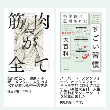
筋肉が全て 健康・不
ハーバード、スタンフォ
老・メンタル、人生のす
ード、オックスフォー
べてが変わる唯一の方法
ド…科学的に証明された
すごい習慣大百科 人生
税込価格 2,420円
が変わるテクニック１１
２個集めました
税込価格 1,760円