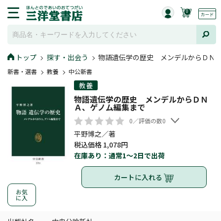
0
トップ
探す・出会う
物語遺伝学の歴史 メンデルからＤＮ
新書・選書
教養
中公新書
教養
物語遺伝学の歴史 メンデルからＤＮ
Ａ、ゲノム編集まで
0／評価の数0
平野博之／著
税込価格 1,078円
在庫あり：通常1～2日で出荷
カートに入れる
お気
に入