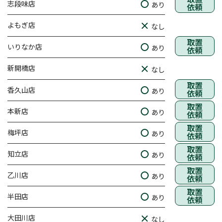
志段味店
あり
依頼
よもぎ店
なし
取置
いりなか店
あり
依頼
新開橋店
なし
取置
香久山店
あり
依頼
取置
本新店
あり
依頼
取置
梅坪店
あり
依頼
取置
知立店
あり
依頼
取置
乙川店
あり
依頼
取置
半田店
あり
依頼
大田川店
なし