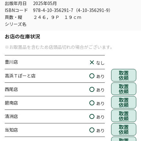
出版年月日
2025年05月
ISBNコード
978-4-10-356291-7（4-10-356291-9）
頁数・縦
２４６，９Ｐ １９ｃｍ
シリーズ名
お店の在庫状況
※お取置品を含むため店頭品切れの場合がございます。
豊川店
なし
取置
高浜Ｔぽーと店
あり
依頼
取置
西尾店
あり
依頼
取置
碧南店
あり
依頼
取置
清洲店
あり
依頼
取置
当知店
あり
依頼
取置