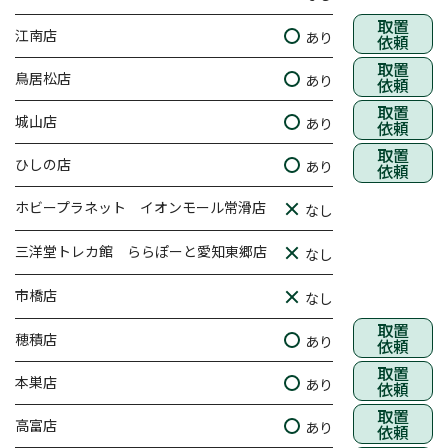
取置
江南店
あり
依頼
取置
鳥居松店
あり
依頼
取置
城山店
あり
依頼
取置
ひしの店
あり
依頼
ホビープラネット イオンモール常滑店
なし
三洋堂トレカ館 ららぽーと愛知東郷店
なし
市橋店
なし
取置
穂積店
あり
依頼
取置
本巣店
あり
依頼
取置
高富店
あり
依頼