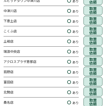
ルビットタウン中津川店
あり
依頼
取置
中津川店
あり
依頼
取置
下恵土店
あり
依頼
取置
こくふ店
あり
依頼
取置
土岐店
あり
依頼
取置
瑞浪中央店
あり
依頼
取置
アクロスプラザ恵那店
あり
依頼
取置
菰野店
あり
依頼
取置
富田店
あり
依頼
取置
北勢店
あり
依頼
取置
桑名店
あり
依頼