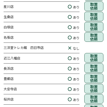
取置
星川店
あり
依頼
取置
生桑店
あり
依頼
取置
白塚店
あり
依頼
取置
名張店
あり
依頼
三洋堂トレカ館 四日市店
なし
取置
近江八幡店
あり
依頼
取置
長浜店
あり
依頼
取置
豊郷店
あり
依頼
取置
大安寺店
あり
依頼
取置
桜井店
あり
依頼