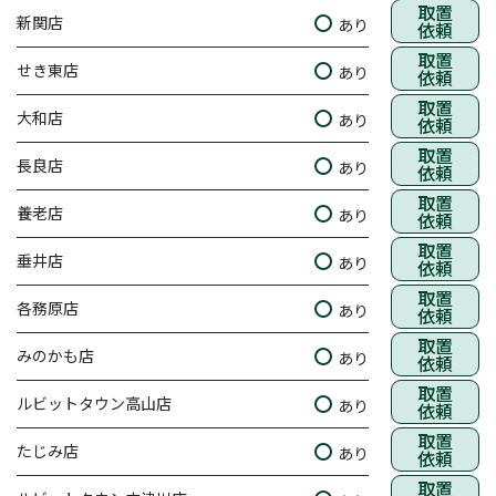
取置
新関店
あり
依頼
取置
せき東店
あり
依頼
取置
大和店
あり
依頼
取置
長良店
あり
依頼
取置
養老店
あり
依頼
取置
垂井店
あり
依頼
取置
各務原店
あり
依頼
取置
みのかも店
あり
依頼
取置
ルビットタウン高山店
あり
依頼
取置
たじみ店
あり
依頼
取置