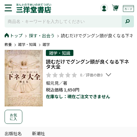
0
トップ
探す・出会う
読むだけでグングン頭が良くなる下ネ
教養
雑学・知識
雑学
雑学・知識
読むだけでグングン頭が良くなる下ネ
タ大全
0／評価の数0
堀元見／著
税込価格 1,650円
在庫なし：現在ご注文できません
お気
に入
出版社名
新潮社