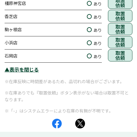
取置
橿原神宮店
あり
依頼
取置
香芝店
あり
依頼
取置
駒ヶ根店
あり
依頼
取置
小浜店
あり
依頼
取置
石岡店
あり
依頼
▲表示を閉じる
※在庫反映に時間差があるため、品切れの場合がございます。
※在庫ありでも『取置依頼』ボタン表示がない場合は取置不可と
なります。
※「-」はシステムエラーにより在庫の有無が不明です。