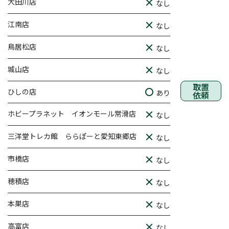
大田川店
なし
江南店
なし
鳥居松店
なし
城山店
なし
取置
ひしの店
あり
依頼
ホビープラネット イオンモール常滑店
なし
三洋堂トレカ館 ららぽーと愛知東郷店
なし
市橋店
なし
穂積店
なし
本巣店
なし
高富店
なし