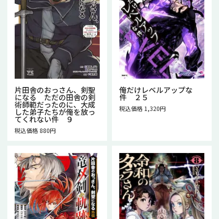
片田舎のおっさん、剣聖
俺だけレベルアップな
になる ただの田舎の剣
件 ２５
術師範だったのに、大成
税込価格 1,320円
した弟子たちが俺を放っ
てくれない件 ９
税込価格 880円