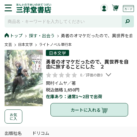
0
トップ
探す・出会う
勇者のオマケだったので、異世界を自
文芸
日本文学
ライトノベル単行本
日本文学
勇者のオマケだったので、異世界を自
由に旅することにした ２
0／評価の数0
関村イムヤ／著
税込価格 1,650円
在庫あり：通常1～2日で出荷
カートに入れる
お気
に入
出版社名
ドリコム