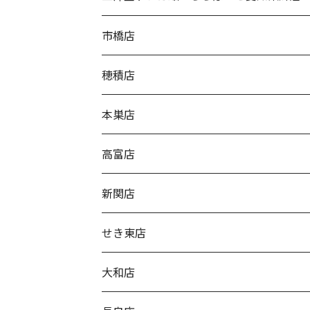
市橋店
穂積店
本巣店
高富店
新関店
せき東店
大和店