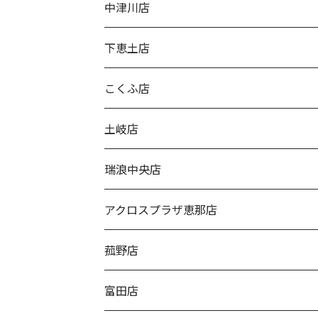
中津川店
下恵土店
こくふ店
土岐店
瑞浪中央店
アクロスプラザ恵那店
菰野店
富田店