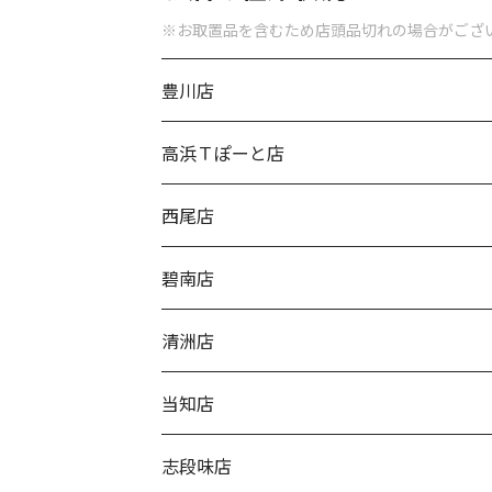
※お取置品を含むため店頭品切れの場合がござ
豊川店
高浜Ｔぽーと店
西尾店
碧南店
清洲店
当知店
志段味店