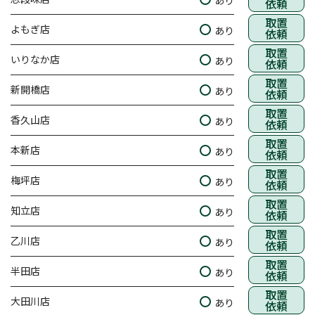
あり
依頼
取置
よもぎ店
あり
依頼
取置
いりなか店
あり
依頼
取置
新開橋店
あり
依頼
取置
香久山店
あり
依頼
取置
本新店
あり
依頼
取置
梅坪店
あり
依頼
取置
知立店
あり
依頼
取置
乙川店
あり
依頼
取置
半田店
あり
依頼
取置
大田川店
あり
依頼