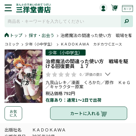
0
トップ
探す・出会う
治癒魔法の間違った使い方 戦場を駆
コミック
少年（小中学生）
ＫＡＤＯＫＡＷＡ カドカワＣエース
少年（小中学生）
治癒魔法の間違った使い方 戦場を駆
ける回復要員 １７
0／評価の数0
九我山レキ／漫画 くろかた／原作 ＫｅＧ
／キャラクター原案
税込価格 792円
在庫あり：通常1～2日で出荷
お気
カートに入れる
に入
出版社名
ＫＡＤＯＫＡＷＡ