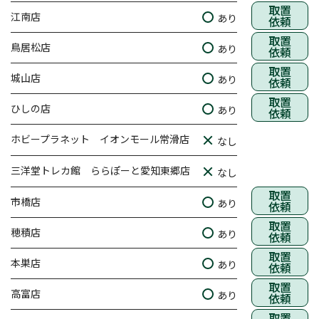
取置
江南店
あり
依頼
取置
鳥居松店
あり
依頼
取置
城山店
あり
依頼
取置
ひしの店
あり
依頼
ホビープラネット イオンモール常滑店
なし
三洋堂トレカ館 ららぽーと愛知東郷店
なし
取置
市橋店
あり
依頼
取置
穂積店
あり
依頼
取置
本巣店
あり
依頼
取置
高富店
あり
依頼
取置