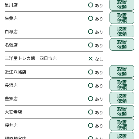
取置
星川店
あり
依頼
取置
生桑店
あり
依頼
取置
白塚店
あり
依頼
取置
名張店
あり
依頼
三洋堂トレカ館 四日市店
なし
取置
近江八幡店
あり
依頼
取置
長浜店
あり
依頼
取置
豊郷店
あり
依頼
取置
大安寺店
あり
依頼
取置
桜井店
あり
依頼
取置
橿原神宮店