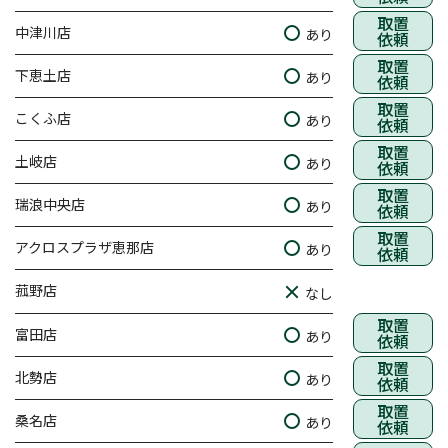
取置
中津川店
あり
依頼
取置
下恵土店
あり
依頼
取置
こくふ店
あり
依頼
取置
土岐店
あり
依頼
取置
瑞浪中央店
あり
依頼
取置
アクロスプラザ恵那店
あり
依頼
菰野店
なし
取置
富田店
あり
依頼
取置
北勢店
あり
依頼
取置
桑名店
あり
依頼