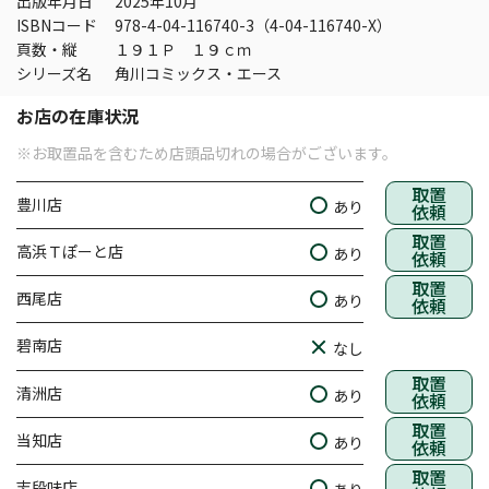
出版年月日
2025年10月
ISBNコード
978-4-04-116740-3（4-04-116740-X）
頁数・縦
１９１Ｐ １９ｃｍ
シリーズ名
角川コミックス・エース
お店の在庫状況
※お取置品を含むため店頭品切れの場合がございます。
取置
豊川店
あり
依頼
取置
高浜Ｔぽーと店
あり
依頼
取置
西尾店
あり
依頼
碧南店
なし
取置
清洲店
あり
依頼
取置
当知店
あり
依頼
取置
志段味店