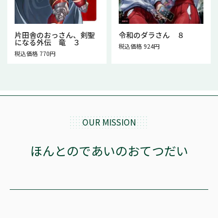
片田舎のおっさん、剣聖
令和のダラさん ８
になる外伝 竜 ３
税込価格 924円
税込価格 770円
OUR MISSION
ほんとのであいのおてつだい