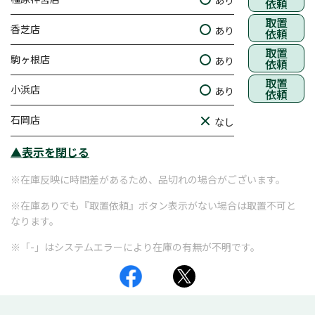
あり
依頼
取置
香芝店
あり
依頼
取置
駒ヶ根店
あり
依頼
取置
小浜店
あり
依頼
石岡店
なし
▲表示を閉じる
※在庫反映に時間差があるため、品切れの場合がございます。
※在庫ありでも『取置依頼』ボタン表示がない場合は取置不可と
なります。
※「-」はシステムエラーにより在庫の有無が不明です。