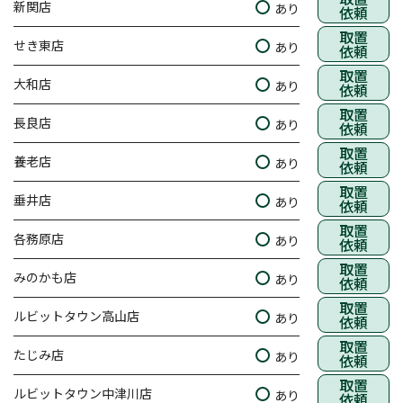
新関店
あり
依頼
取置
せき東店
あり
依頼
取置
大和店
あり
依頼
取置
長良店
あり
依頼
取置
養老店
あり
依頼
取置
垂井店
あり
依頼
取置
各務原店
あり
依頼
取置
みのかも店
あり
依頼
取置
ルビットタウン高山店
あり
依頼
取置
たじみ店
あり
依頼
取置
ルビットタウン中津川店
あり
依頼