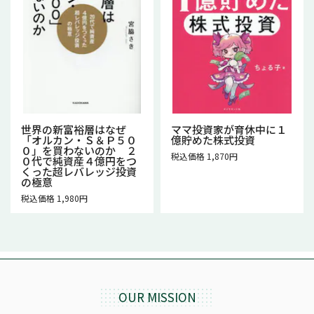
世界の新富裕層はなぜ
ママ投資家が育休中に１
「オルカン・Ｓ＆Ｐ５０
億貯めた株式投資
０」を買わないのか ２
税込価格 1,870円
０代で純資産４億円をつ
くった超レバレッジ投資
の極意
税込価格 1,980円
OUR MISSION