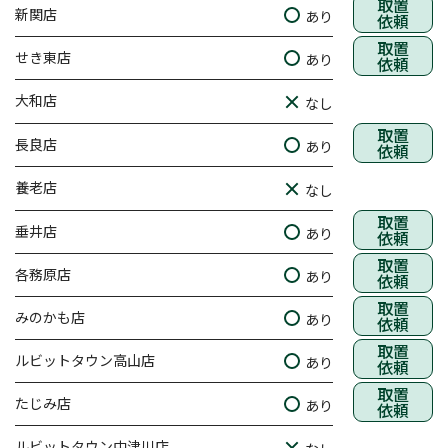
取置
新関店
あり
依頼
取置
せき東店
あり
依頼
大和店
なし
取置
長良店
あり
依頼
養老店
なし
取置
垂井店
あり
依頼
取置
各務原店
あり
依頼
取置
みのかも店
あり
依頼
取置
ルビットタウン高山店
あり
依頼
取置
たじみ店
あり
依頼
ルビットタウン中津川店