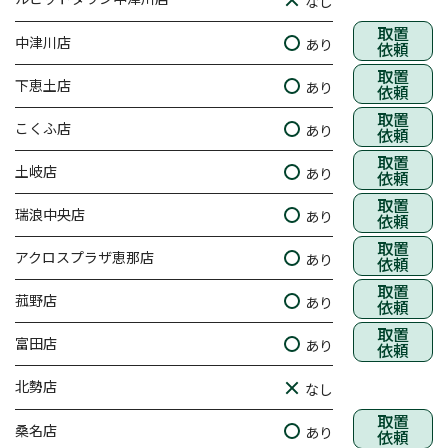
なし
取置
中津川店
あり
依頼
取置
下恵土店
あり
依頼
取置
こくふ店
あり
依頼
取置
土岐店
あり
依頼
取置
瑞浪中央店
あり
依頼
取置
アクロスプラザ恵那店
あり
依頼
取置
菰野店
あり
依頼
取置
富田店
あり
依頼
北勢店
なし
取置
桑名店
あり
依頼