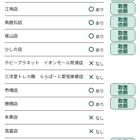
取置
江南店
あり
依頼
取置
鳥居松店
あり
依頼
取置
城山店
あり
依頼
取置
ひしの店
あり
依頼
ホビープラネット イオンモール常滑店
なし
三洋堂トレカ館 ららぽーと愛知東郷店
なし
取置
市橋店
あり
依頼
取置
穂積店
あり
依頼
本巣店
なし
高富店
なし