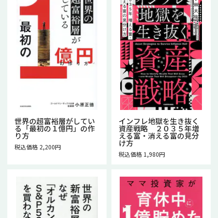
世界の超富裕層がしてい
インフレ地獄を生き抜く
る「最初の１億円」の作
資産戦略 ２０３５年増
り方
える富・消える富の見分
け方
税込価格 2,200円
税込価格 1,980円