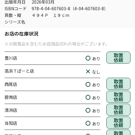
出版年月日
2026年03月
ISBNコード
978-4-04-607603-8（4-04-607603-8）
頁数・縦
４９４Ｐ １９ｃｍ
シリーズ名
お店の在庫状況
※お取置品を含むため店頭品切れの場合がございます。
取置
豊川店
あり
依頼
高浜Ｔぽーと店
なし
取置
西尾店
あり
依頼
取置
碧南店
あり
依頼
取置
清洲店
あり
依頼
取置
当知店
あり
依頼
取置