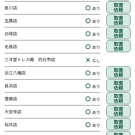
取置
星川店
あり
依頼
取置
生桑店
あり
依頼
取置
白塚店
あり
依頼
取置
名張店
あり
依頼
三洋堂トレカ館 四日市店
なし
取置
近江八幡店
あり
依頼
取置
長浜店
あり
依頼
取置
豊郷店
あり
依頼
取置
大安寺店
あり
依頼
取置
桜井店
あり
依頼
取置