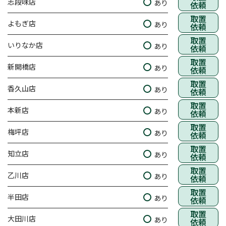
志段味店
あり
依頼
取置
よもぎ店
あり
依頼
取置
いりなか店
あり
依頼
取置
新開橋店
あり
依頼
取置
香久山店
あり
依頼
取置
本新店
あり
依頼
取置
梅坪店
あり
依頼
取置
知立店
あり
依頼
取置
乙川店
あり
依頼
取置
半田店
あり
依頼
取置
大田川店
あり
依頼