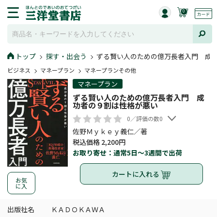
0
トップ
探す・出会う
ずる賢い人のための億万長者入門 成
ビジネス
マネープラン
マネープランその他
マネープラン
ずる賢い人のための億万長者入門 成
功者の９割は性格が悪い
0／評価の数0
佐野Ｍｙｋｅｙ義仁／著
税込価格 2,200円
お取り寄せ：通常5日～3週間で出荷
カートに入れる
お気
に入
出版社名
ＫＡＤＯＫＡＷＡ