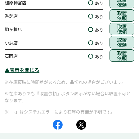
橿原神宮店
あり
依頼
取置
香芝店
あり
依頼
取置
駒ヶ根店
あり
依頼
取置
小浜店
あり
依頼
取置
石岡店
あり
依頼
▲表示を閉じる
※在庫反映に時間差があるため、品切れの場合がございます。
※在庫ありでも『取置依頼』ボタン表示がない場合は取置不可と
なります。
※「-」はシステムエラーにより在庫の有無が不明です。