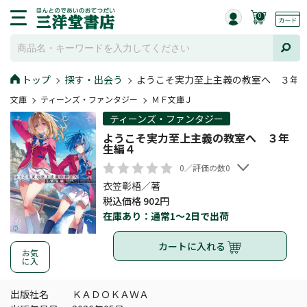
0
トップ
探す・出会う
ようこそ実力至上主義の教室へ ３年
文庫
ティーンズ・ファンタジー
ＭＦ文庫Ｊ
ティーンズ・ファンタジー
ようこそ実力至上主義の教室へ ３年
生編４
0／評価の数0
衣笠彰梧／著
税込価格 902円
在庫あり：通常1～2日で出荷
カートに入れる
お気
に入
出版社名
ＫＡＤＯＫＡＷＡ