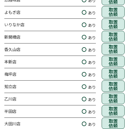
あり
依頼
取置
よもぎ店
あり
依頼
取置
いりなか店
あり
依頼
取置
新開橋店
あり
依頼
取置
香久山店
あり
依頼
取置
本新店
あり
依頼
取置
梅坪店
あり
依頼
取置
知立店
あり
依頼
取置
乙川店
あり
依頼
取置
半田店
あり
依頼
取置
大田川店
あり
依頼