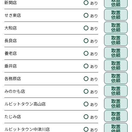
新関店
あり
依頼
取置
せき東店
あり
依頼
取置
大和店
あり
依頼
取置
長良店
あり
依頼
取置
養老店
あり
依頼
取置
垂井店
あり
依頼
取置
各務原店
あり
依頼
取置
みのかも店
あり
依頼
取置
ルビットタウン高山店
あり
依頼
取置
たじみ店
あり
依頼
取置
ルビットタウン中津川店
あり
依頼