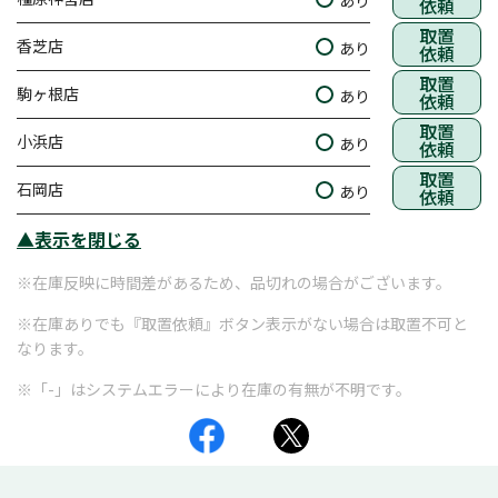
あり
依頼
取置
香芝店
あり
依頼
取置
駒ヶ根店
あり
依頼
取置
小浜店
あり
依頼
取置
石岡店
あり
依頼
▲表示を閉じる
※在庫反映に時間差があるため、品切れの場合がございます。
※在庫ありでも『取置依頼』ボタン表示がない場合は取置不可と
なります。
※「-」はシステムエラーにより在庫の有無が不明です。