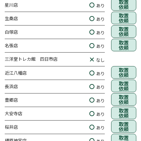
取置
星川店
あり
依頼
取置
生桑店
あり
依頼
取置
白塚店
あり
依頼
取置
名張店
あり
依頼
三洋堂トレカ館 四日市店
なし
取置
近江八幡店
あり
依頼
取置
長浜店
あり
依頼
取置
豊郷店
あり
依頼
取置
大安寺店
あり
依頼
取置
桜井店
あり
依頼
取置
橿原神宮店