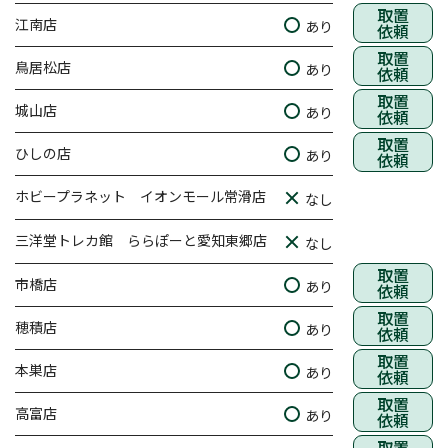
取置
江南店
あり
依頼
取置
鳥居松店
あり
依頼
取置
城山店
あり
依頼
取置
ひしの店
あり
依頼
ホビープラネット イオンモール常滑店
なし
三洋堂トレカ館 ららぽーと愛知東郷店
なし
取置
市橋店
あり
依頼
取置
穂積店
あり
依頼
取置
本巣店
あり
依頼
取置
高富店
あり
依頼
取置