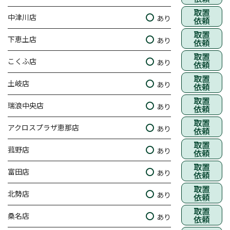
取置
中津川店
あり
依頼
取置
下恵土店
あり
依頼
取置
こくふ店
あり
依頼
取置
土岐店
あり
依頼
取置
瑞浪中央店
あり
依頼
取置
アクロスプラザ恵那店
あり
依頼
取置
菰野店
あり
依頼
取置
富田店
あり
依頼
取置
北勢店
あり
依頼
取置
桑名店
あり
依頼