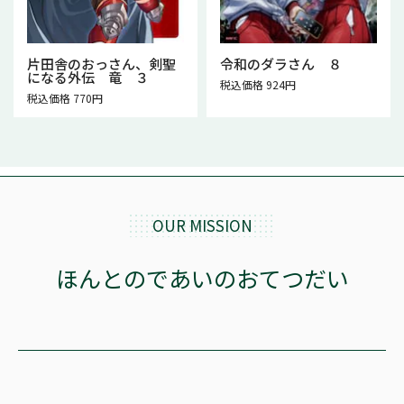
片田舎のおっさん、剣聖
令和のダラさん ８
になる外伝 竜 ３
税込価格 924円
税込価格 770円
OUR MISSION
ほんとのであいのおてつだい