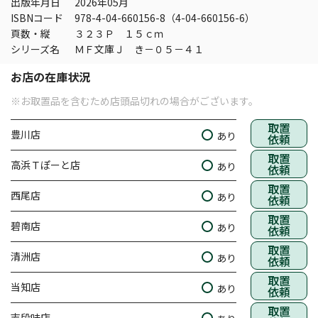
出版年月日
2026年05月
ISBNコード
978-4-04-660156-8（4-04-660156-6）
頁数・縦
３２３Ｐ １５ｃｍ
シリーズ名
ＭＦ文庫Ｊ き－０５－４１
お店の在庫状況
※お取置品を含むため店頭品切れの場合がございます。
取置
豊川店
あり
依頼
取置
高浜Ｔぽーと店
あり
依頼
取置
西尾店
あり
依頼
取置
碧南店
あり
依頼
取置
清洲店
あり
依頼
取置
当知店
あり
依頼
取置
志段味店