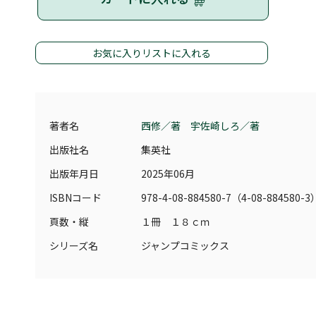
お気に入りリストに入れる
著者名
西修／著 宇佐崎しろ／著
出版社名
集英社
出版年月日
2025年06月
ISBNコード
978-4-08-884580-7（4-08-884580-3
頁数・縦
１冊 １８ｃｍ
シリーズ名
ジャンプコミックス