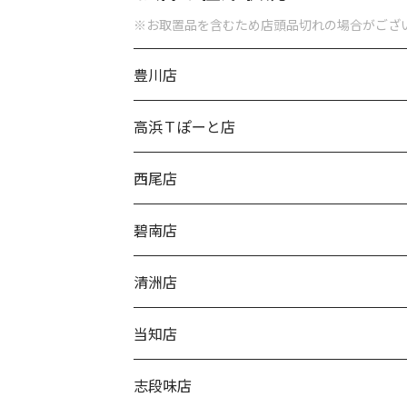
※お取置品を含むため店頭品切れの場合がござ
豊川店
高浜Ｔぽーと店
西尾店
碧南店
清洲店
当知店
志段味店