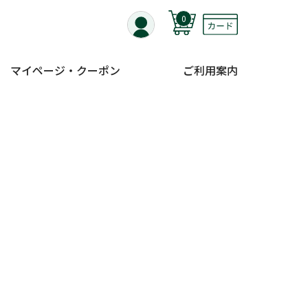
0
マイページ・クーポン
ご利用案内