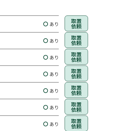
取置
あり
依頼
取置
あり
依頼
取置
あり
依頼
取置
あり
依頼
取置
あり
依頼
取置
あり
依頼
取置
あり
依頼