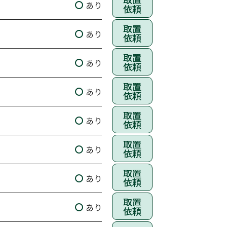
あり
依頼
取置
あり
依頼
取置
あり
依頼
取置
あり
依頼
取置
あり
依頼
取置
あり
依頼
取置
あり
依頼
取置
あり
依頼