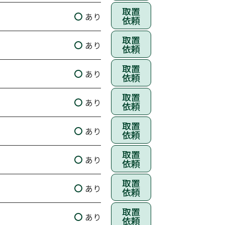
取置
あり
依頼
取置
あり
依頼
取置
あり
依頼
取置
あり
依頼
取置
あり
依頼
取置
あり
依頼
取置
あり
依頼
取置
あり
依頼