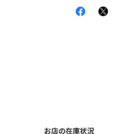
お店の在庫状況