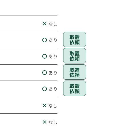
なし
取置
あり
依頼
取置
あり
依頼
取置
あり
依頼
取置
あり
依頼
なし
なし