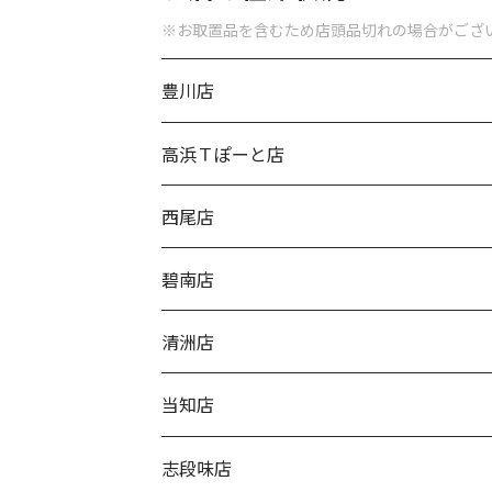
※お取置品を含むため店頭品切れの場合がござ
豊川店
高浜Ｔぽーと店
西尾店
碧南店
清洲店
当知店
志段味店