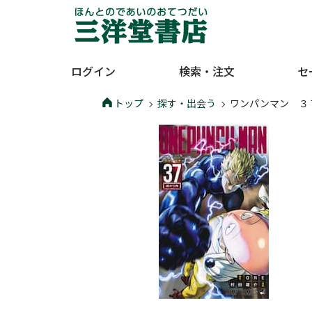
ログイン
検索・注文
セ
トップ
探す・出会う
ワンパンマン ３