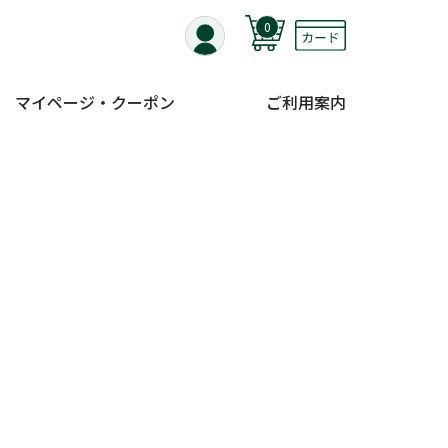
0
マイページ・クーポン
ご利用案内