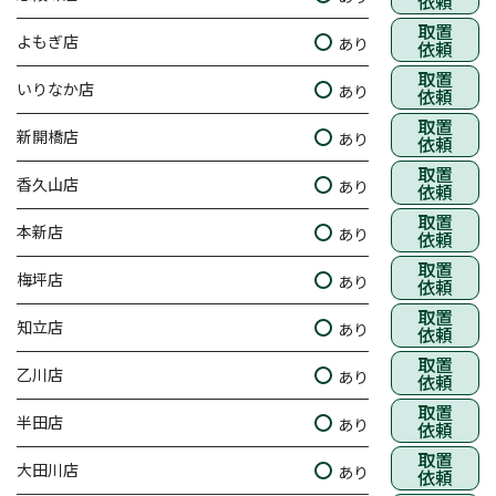
依頼
取置
よもぎ店
あり
依頼
取置
いりなか店
あり
依頼
取置
新開橋店
あり
依頼
取置
香久山店
あり
依頼
取置
本新店
あり
依頼
取置
梅坪店
あり
依頼
取置
知立店
あり
依頼
取置
乙川店
あり
依頼
取置
半田店
あり
依頼
取置
大田川店
あり
依頼