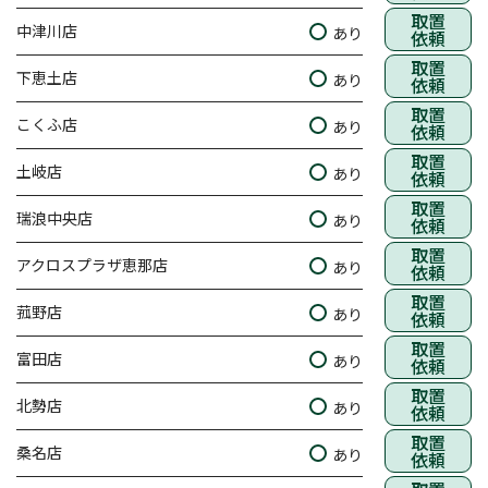
取置
中津川店
あり
依頼
取置
下恵土店
あり
依頼
取置
こくふ店
あり
依頼
取置
土岐店
あり
依頼
取置
瑞浪中央店
あり
依頼
取置
アクロスプラザ恵那店
あり
依頼
取置
菰野店
あり
依頼
取置
富田店
あり
依頼
取置
北勢店
あり
依頼
取置
桑名店
あり
依頼