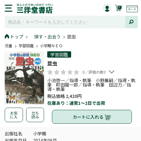
0
トップ
探す・出会う
昆虫
児童
学習図鑑
小学館ＮＥＯ
学習図鑑
昆虫
0／評価の数0
小池啓一／指導・執筆 小野展嗣／指導・執
筆 町田龍一郎／指導・執筆 田辺力／指
導・執筆
税込価格 2,420円
在庫あり：通常1～2日で出荷
お気
立ち
カートに入れる
に入
読み
出版社名
小学館
出版年月日
2014年06月