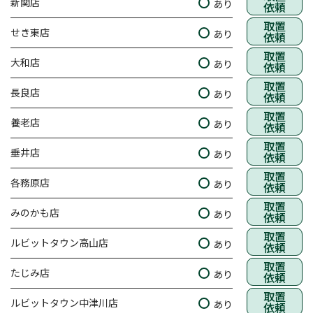
新関店
あり
依頼
取置
せき東店
あり
依頼
取置
大和店
あり
依頼
取置
長良店
あり
依頼
取置
養老店
あり
依頼
取置
垂井店
あり
依頼
取置
各務原店
あり
依頼
取置
みのかも店
あり
依頼
取置
ルビットタウン高山店
あり
依頼
取置
たじみ店
あり
依頼
取置
ルビットタウン中津川店
あり
依頼