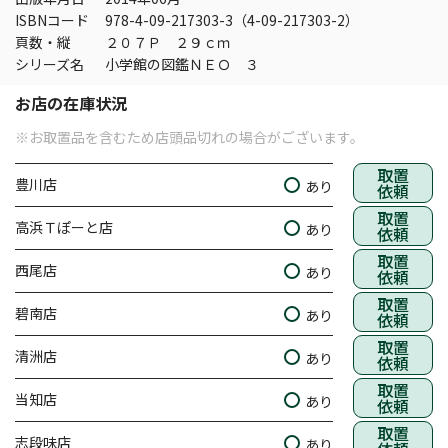
ISBNコード
978-4-09-217303-3（4-09-217303-2）
頁数・縦
２０７Ｐ ２９ｃｍ
シリーズ名
小学館の図鑑ＮＥＯ ３
お店の在庫状況
※お取置品を含むため店頭品切れの場合がございます。
取置
豊川店
あり
依頼
取置
高浜Ｔぽーと店
あり
依頼
取置
西尾店
あり
依頼
取置
碧南店
あり
依頼
取置
清洲店
あり
依頼
取置
当知店
あり
依頼
取置
志段味店
あり