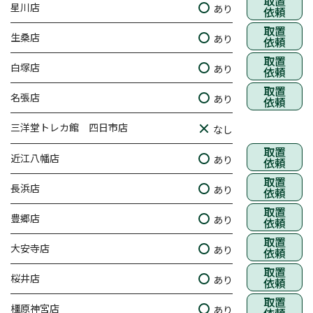
取置
星川店
あり
依頼
取置
生桑店
あり
依頼
取置
白塚店
あり
依頼
取置
名張店
あり
依頼
三洋堂トレカ館 四日市店
なし
取置
近江八幡店
あり
依頼
取置
長浜店
あり
依頼
取置
豊郷店
あり
依頼
取置
大安寺店
あり
依頼
取置
桜井店
あり
依頼
取置
橿原神宮店
あり