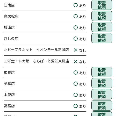
取置
江南店
あり
依頼
取置
鳥居松店
あり
依頼
取置
城山店
あり
依頼
取置
ひしの店
あり
依頼
ホビープラネット イオンモール常滑店
なし
三洋堂トレカ館 ららぽーと愛知東郷店
なし
取置
市橋店
あり
依頼
取置
穂積店
あり
依頼
取置
本巣店
あり
依頼
取置
高富店
あり
依頼
取置