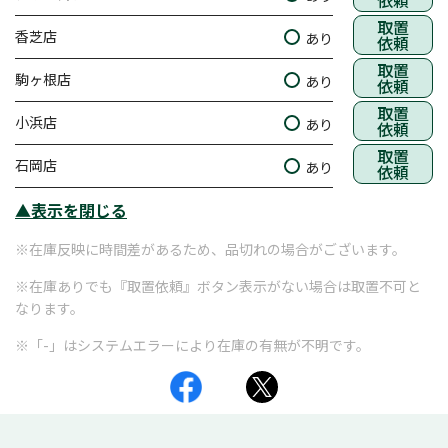
依頼
取置
香芝店
あり
依頼
取置
駒ヶ根店
あり
依頼
取置
小浜店
あり
依頼
取置
石岡店
あり
依頼
▲表示を閉じる
※在庫反映に時間差があるため、品切れの場合がございます。
※在庫ありでも『取置依頼』ボタン表示がない場合は取置不可と
なります。
※「-」はシステムエラーにより在庫の有無が不明です。