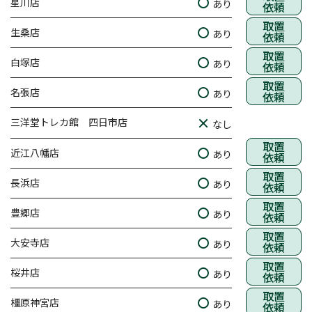
星川店
あり
依頼
取置
生桑店
あり
依頼
取置
白塚店
あり
依頼
取置
名張店
あり
依頼
三洋堂トレカ館 四日市店
なし
取置
近江八幡店
あり
依頼
取置
長浜店
あり
依頼
取置
豊郷店
あり
依頼
取置
大安寺店
あり
依頼
取置
桜井店
あり
依頼
取置
橿原神宮店
あり
依頼