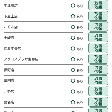
取置
中津川店
あり
依頼
取置
下恵土店
あり
依頼
取置
こくふ店
あり
依頼
取置
土岐店
あり
依頼
取置
瑞浪中央店
あり
依頼
取置
アクロスプラザ恵那店
あり
依頼
取置
菰野店
あり
依頼
取置
富田店
あり
依頼
取置
北勢店
あり
依頼
取置
桑名店
あり
依頼
取置