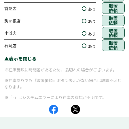
取置
香芝店
あり
依頼
取置
駒ヶ根店
あり
依頼
取置
小浜店
あり
依頼
取置
石岡店
あり
依頼
▲表示を閉じる
※在庫反映に時間差があるため、品切れの場合がございます。
※在庫ありでも『取置依頼』ボタン表示がない場合は取置不可と
なります。
※「-」はシステムエラーにより在庫の有無が不明です。