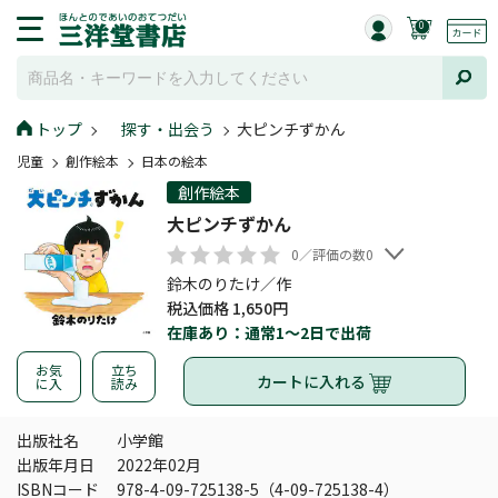
0
トップ
探す・出会う
大ピンチずかん
児童
創作絵本
日本の絵本
創作絵本
大ピンチずかん
0／評価の数0
鈴木のりたけ／作
税込価格 1,650円
在庫あり：通常1～2日で出荷
お気
立ち
カートに入れる
に入
読み
出版社名
小学館
出版年月日
2022年02月
ISBNコード
978-4-09-725138-5（4-09-725138-4）