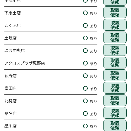
中津川店
あり
依頼
取置
下恵土店
あり
依頼
取置
こくふ店
あり
依頼
取置
土岐店
あり
依頼
取置
瑞浪中央店
あり
依頼
取置
アクロスプラザ恵那店
あり
依頼
取置
菰野店
あり
依頼
取置
富田店
あり
依頼
取置
北勢店
あり
依頼
取置
桑名店
あり
依頼
取置
星川店
あり
依頼