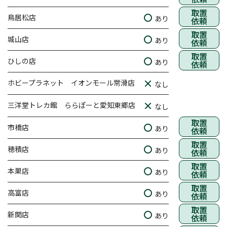
取置
鳥居松店
あり
依頼
取置
城山店
あり
依頼
取置
ひしの店
あり
依頼
ホビープラネット イオンモール常滑店
なし
三洋堂トレカ館 ららぽーと愛知東郷店
なし
取置
市橋店
あり
依頼
取置
穂積店
あり
依頼
取置
本巣店
あり
依頼
取置
高富店
あり
依頼
取置
新関店
あり
依頼