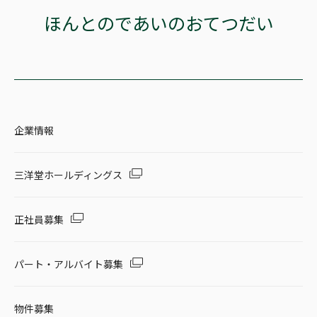
ほんとのであいのおてつだい
企業情報
三洋堂ホールディングス
正社員募集
パート・アルバイト募集
物件募集