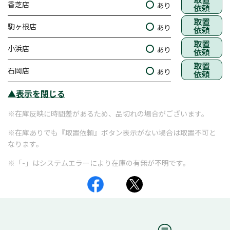
香芝店
あり
依頼
取置
駒ヶ根店
あり
依頼
取置
小浜店
あり
依頼
取置
石岡店
あり
依頼
▲表示を閉じる
※在庫反映に時間差があるため、品切れの場合がございます。
※在庫ありでも『取置依頼』ボタン表示がない場合は取置不可と
なります。
※「-」はシステムエラーにより在庫の有無が不明です。