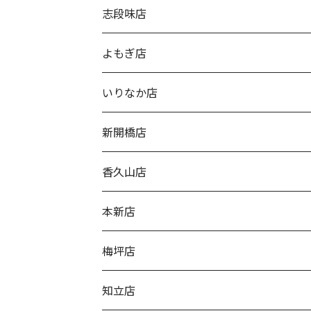
志段味店
よもぎ店
いりなか店
新開橋店
香久山店
本新店
梅坪店
知立店