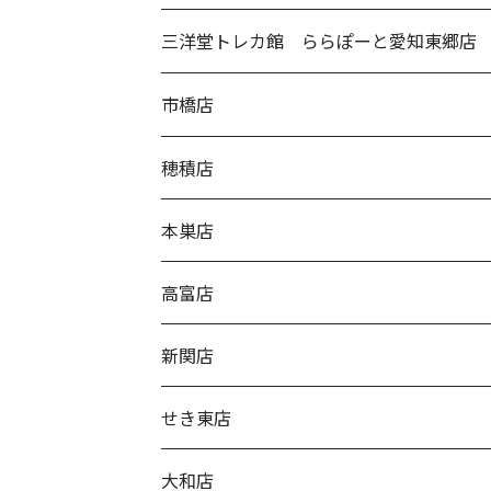
三洋堂トレカ館 ららぽーと愛知東郷店
市橋店
穂積店
本巣店
高富店
新関店
せき東店
大和店