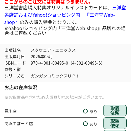
ここからのご注文には特典はつきません。
三洋堂書店購入特典オリジナルイラストカードは、
三洋堂
各店舗および
Yahoo!ショッピング内 『三洋堂Web-
shop』
のみの購入特典となります。
※Yahoo!ショッピング内『三洋堂Web-shop』品切れの場
合はご容赦ください
出版社名
スクウェア・エニックス
出版年月日
2026年05月
ISBNコード
978-4-301-00495-0（4-301-00495-5）
頁数・縦
シリーズ名
ガンガンコミックスＵＰ！
お店の在庫状況
※お取置品を含むため店頭品切れの場合がございます。
取置
豊川店
あり
依頼
取置
高浜Ｔぽーと店
あり
依頼