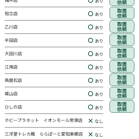
梅坪店
あり
依頼
取置
知立店
あり
依頼
取置
乙川店
あり
依頼
取置
半田店
あり
依頼
取置
大田川店
あり
依頼
取置
江南店
あり
依頼
取置
鳥居松店
あり
依頼
取置
城山店
あり
依頼
取置
ひしの店
あり
依頼
ホビープラネット イオンモール常滑店
なし
三洋堂トレカ館 ららぽーと愛知東郷店
なし