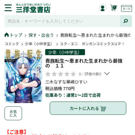
0
トップ
探す・出会う
貴族転生～恵まれた生まれから最強の
コミック
少年（小中学生）
スク・エニ ガンガンコミックスＵＰ！
少年（小中学生）
貴族転生～恵まれた生まれから最強
の １１
0／評価の数0
三木なずな華嶋ひすい
税込価格 770円
在庫あり：通常1～2日で出荷
カートに入れる
お気
に入
【ご注意】