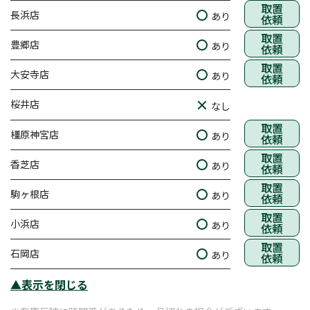
取置
長浜店
あり
依頼
取置
豊郷店
あり
依頼
取置
大安寺店
あり
依頼
桜井店
なし
取置
橿原神宮店
あり
依頼
取置
香芝店
あり
依頼
取置
駒ヶ根店
あり
依頼
取置
小浜店
あり
依頼
取置
石岡店
あり
依頼
▲表示を閉じる