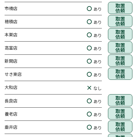
取置
市橋店
あり
依頼
取置
穂積店
あり
依頼
取置
本巣店
あり
依頼
取置
高富店
あり
依頼
取置
新関店
あり
依頼
取置
せき東店
あり
依頼
大和店
なし
取置
長良店
あり
依頼
取置
養老店
あり
依頼
取置
垂井店
あり
依頼