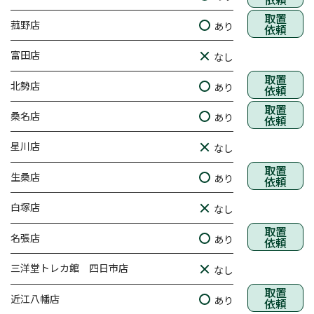
取置
菰野店
あり
依頼
富田店
なし
取置
北勢店
あり
依頼
取置
桑名店
あり
依頼
星川店
なし
取置
生桑店
あり
依頼
白塚店
なし
取置
名張店
あり
依頼
三洋堂トレカ館 四日市店
なし
取置
近江八幡店
あり
依頼