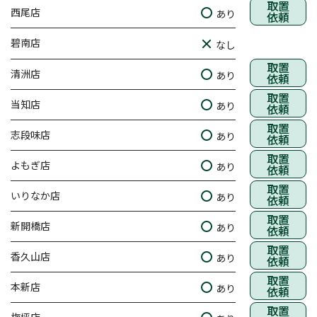
取置
西尾店
あり
依頼
碧南店
なし
取置
清洲店
あり
依頼
取置
当知店
あり
依頼
取置
志段味店
あり
依頼
取置
よもぎ店
あり
依頼
取置
いりなか店
あり
依頼
取置
新開橋店
あり
依頼
取置
香久山店
あり
依頼
取置
本新店
あり
依頼
取置