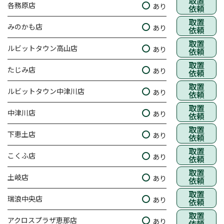
取置
各務原店
あり
依頼
取置
みのかも店
あり
依頼
取置
ルビットタウン高山店
あり
依頼
取置
たじみ店
あり
依頼
取置
ルビットタウン中津川店
あり
依頼
取置
中津川店
あり
依頼
取置
下恵土店
あり
依頼
取置
こくふ店
あり
依頼
取置
土岐店
あり
依頼
取置
瑞浪中央店
あり
依頼
取置
アクロスプラザ恵那店
あり
依頼