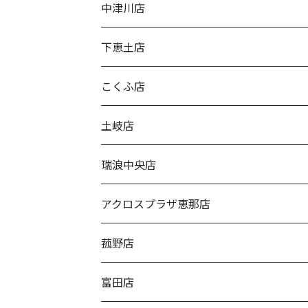
中津川店
下恵土店
こくふ店
土岐店
瑞浪中央店
アクロスプラザ恵那店
菰野店
富田店