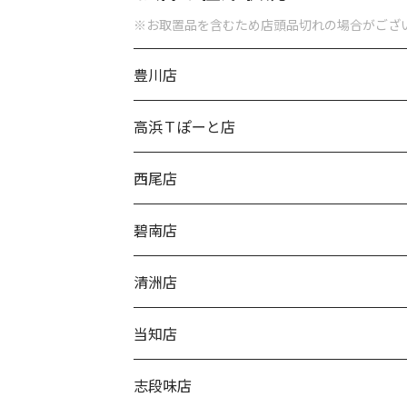
※お取置品を含むため店頭品切れの場合がござ
豊川店
高浜Ｔぽーと店
西尾店
碧南店
清洲店
当知店
志段味店