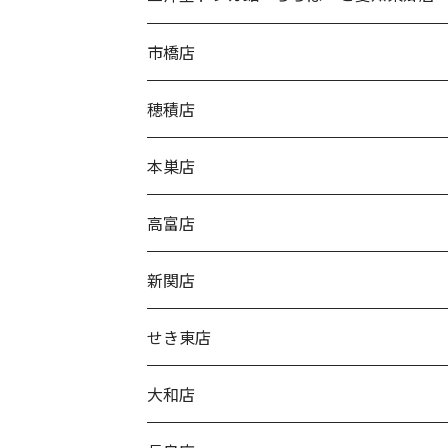
市橋店
穂積店
本巣店
高富店
新関店
せき東店
大和店