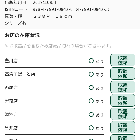
出版年月日
2019年09月
ISBNコード
978-4-7991-0842-0（4-7991-0842-5）
頁数・縦
２３８Ｐ １９ｃｍ
シリーズ名
お店の在庫状況
※お取置品を含むため店頭品切れの場合がございます。
取置
豊川店
あり
依頼
取置
高浜Ｔぽーと店
あり
依頼
取置
西尾店
あり
依頼
取置
碧南店
あり
依頼
取置
清洲店
あり
依頼
取置
当知店
あり
依頼
取置