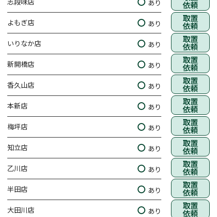
志段味店
あり
依頼
取置
よもぎ店
あり
依頼
取置
いりなか店
あり
依頼
取置
新開橋店
あり
依頼
取置
香久山店
あり
依頼
取置
本新店
あり
依頼
取置
梅坪店
あり
依頼
取置
知立店
あり
依頼
取置
乙川店
あり
依頼
取置
半田店
あり
依頼
取置
大田川店
あり
依頼