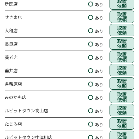
取置
新関店
あり
依頼
取置
せき東店
あり
依頼
取置
大和店
あり
依頼
取置
長良店
あり
依頼
取置
養老店
あり
依頼
取置
垂井店
あり
依頼
取置
各務原店
あり
依頼
取置
みのかも店
あり
依頼
取置
ルビットタウン高山店
あり
依頼
取置
たじみ店
あり
依頼
取置
ルビットタウン中津川店
あり