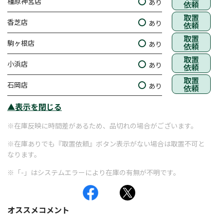
橿原神宮店
あり
依頼
取置
香芝店
あり
依頼
取置
駒ヶ根店
あり
依頼
取置
小浜店
あり
依頼
取置
石岡店
あり
依頼
▲表示を閉じる
※在庫反映に時間差があるため、品切れの場合がございます。
※在庫ありでも『取置依頼』ボタン表示がない場合は取置不可と
なります。
※「-」はシステムエラーにより在庫の有無が不明です。
オススメコメント