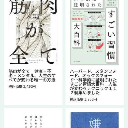
筋肉が全て 健康・不
ハーバード、スタンフォ
老・メンタル、人生のす
ード、オックスフォー
べてが変わる唯一の方法
ド…科学的に証明された
すごい習慣大百科 人生
税込価格 2,420円
が変わるテクニック１１
２個集めました
税込価格 1,760円