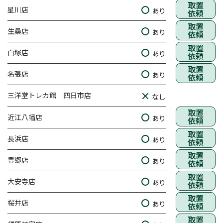
取置
星川店
あり
依頼
取置
生桑店
あり
依頼
取置
白塚店
あり
依頼
取置
名張店
あり
依頼
三洋堂トレカ館 四日市店
なし
取置
近江八幡店
あり
依頼
取置
長浜店
あり
依頼
取置
豊郷店
あり
依頼
取置
大安寺店
あり
依頼
取置
桜井店
あり
依頼
取置