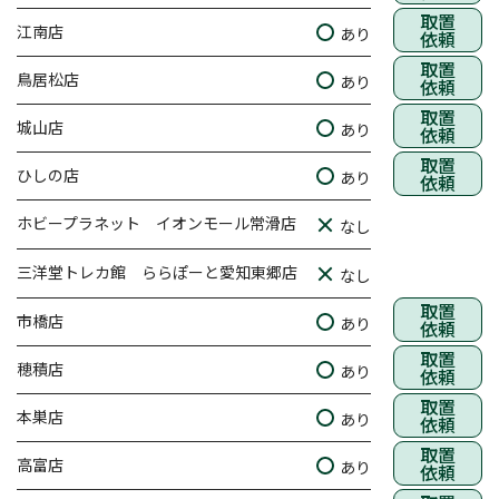
取置
江南店
あり
依頼
取置
鳥居松店
あり
依頼
取置
城山店
あり
依頼
取置
ひしの店
あり
依頼
ホビープラネット イオンモール常滑店
なし
三洋堂トレカ館 ららぽーと愛知東郷店
なし
取置
市橋店
あり
依頼
取置
穂積店
あり
依頼
取置
本巣店
あり
依頼
取置
高富店
あり
依頼