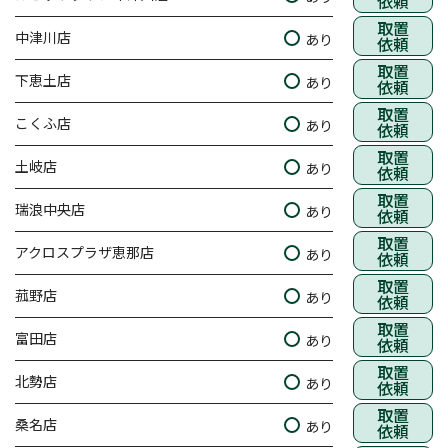
依頼
取置
中津川店
あり
依頼
取置
下恵土店
あり
依頼
取置
こくふ店
あり
依頼
取置
土岐店
あり
依頼
取置
瑞浪中央店
あり
依頼
取置
アクロスプラザ恵那店
あり
依頼
取置
菰野店
あり
依頼
取置
富田店
あり
依頼
取置
北勢店
あり
依頼
取置
桑名店
あり
依頼