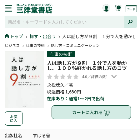
0
トップ
探す・出会う
人は話し方が９割 １分で人を動かし
ビジネス
仕事の技術
話し方・コミュニケーション
仕事の技術
人は話し方が９割 １分で人を動か
し、１００％好かれる話し方のコツ
4.0／評価の数1
永松茂久／著
税込価格 1,650円
在庫あり：通常1～2日で出荷
カートに入れる
お気
に入
出版社名
すばる舎