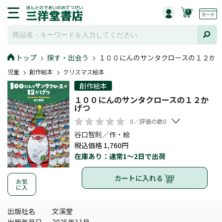
0
トップ
探す・出会う
１００にんのサンタクロースの１２か
児童
創作絵本
クリスマス絵本
創作絵本
１００にんのサンタクロースの１２か
げつ
0／評価の数0
谷口智則／作・絵
税込価格 1,760円
在庫あり：通常1～2日で出荷
カートに入れる
お気
に入
出版社名
文溪堂